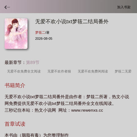
加入书架
无爱不欢小说txt梦筱二结局番外
梦筱二
/著
2026-08-05
最新章节：
第89节
无爱不欢免费全文阅读
无爱不欢作者猫
无爱不欢免费闲阅读
梦筱二无爱
之欢
无欢不爱梦筱二女主苏韵免费读
书籍简介
无爱不欢小说txt梦筱二结局番外是由作者：梦筱二所著，热文小说
网免费提供无爱不欢小说txt梦筱二结局番外全文在线阅读。
三秒记住本站：热文小说网 网址：www.rewenxs.cc
首章试读
本书由（胭脂有毒）为您整理制作