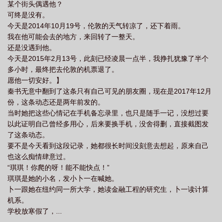
某个街头偶遇他？
可终是没有。
今天是2014年10月19号，伦敦的天气转凉了，还下着雨。
我在他可能会去的地方，来回转了一整天。
还是没遇到他。
今天是2015年2月13号，此刻已经凌晨一点半，我挣扎犹豫了半个
多小时，最终把去伦敦的机票退了。
愿他一切安好。】
秦书无意中翻到了这条只有自己可见的朋友圈，现在是2017年12月
份，这条动态还是两年前发的。
当时她把这些心情记在手机备忘录里，也只是随手一记，没想过要
以此证明自己曾经多用心，后来要换手机，没舍得删，直接截图发
了这条动态。
要不是今天看到这段记录，她都很长时间没刻意去想起，原来自己
也这么痴情肆意过。
“琪琪！你爬的呀！能不能快点！”
琪琪是她的小名，发小卜一在喊她。
卜一跟她在纽约同一所大学，她读金融工程的研究生，卜一读计算
机系。
学校放寒假了，...