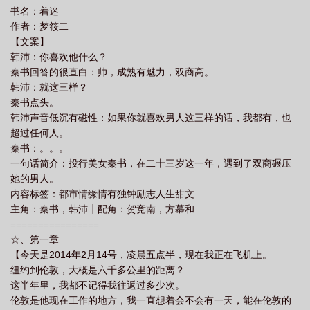
书名：着迷
作者：梦筱二
【文案】
韩沛：你喜欢他什么？
秦书回答的很直白：帅，成熟有魅力，双商高。
韩沛：就这三样？
秦书点头。
韩沛声音低沉有磁性：如果你就喜欢男人这三样的话，我都有，也
超过任何人。
秦书：。。。
一句话简介：投行美女秦书，在二十三岁这一年，遇到了双商碾压
她的男人。
内容标签：都市情缘情有独钟励志人生甜文
主角：秦书，韩沛┃配角：贺竞南，方慕和
================
☆、第一章
【今天是2014年2月14号，凌晨五点半，现在我正在飞机上。
纽约到伦敦，大概是六千多公里的距离？
这半年里，我都不记得我往返过多少次。
伦敦是他现在工作的地方，我一直想着会不会有一天，能在伦敦的