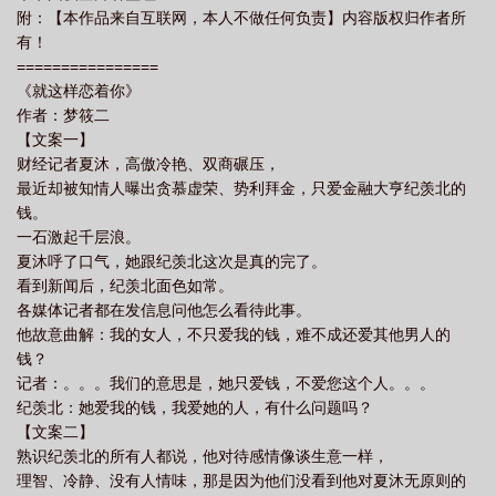
附：【本作品来自互联网，本人不做任何负责】内容版权归作者所
有！
================
《就这样恋着你》
作者：梦筱二
【文案一】
财经记者夏沐，高傲冷艳、双商碾压，
最近却被知情人曝出贪慕虚荣、势利拜金，只爱金融大亨纪羡北的
钱。
一石激起千层浪。
夏沐呼了口气，她跟纪羡北这次是真的完了。
看到新闻后，纪羡北面色如常。
各媒体记者都在发信息问他怎么看待此事。
他故意曲解：我的女人，不只爱我的钱，难不成还爱其他男人的
钱？
记者：。。。我们的意思是，她只爱钱，不爱您这个人。。。
纪羡北：她爱我的钱，我爱她的人，有什么问题吗？
【文案二】
熟识纪羡北的所有人都说，他对待感情像谈生意一样，
理智、冷静、没有人情味，那是因为他们没看到他对夏沐无原则的