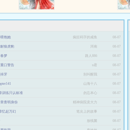
章喂饱她
疯狂码字的咸鱼
08-07
见豺狼虎豹
洱南
08-07
的春梦
路人886
08-07
罚重口警告
n君
08-07
得掉牙
别叫醒我
08-07
pter141
山海十八
08-07
3章训练只认标准
勿忘本心
08-07
62章查明身份
精神病院卖大力
08-07
4章忆起万幻
笔尖上的故事
08-07
计
放线菌
08-07