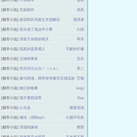
[都市小说]
不知卿来
途茗
[都市小说]
失效邮件
境风
[都市小说]
探花郎的无能丈夫觉醒后
蒲清潇
[都市小说]
前夫成了鬼这件小事
久陆
[都市小说]
滞留于灰暗的晴天
寧禾
[都市小说]
我真的是普通人
不酸的柠檬
[都市小说]
元城情事多
无衣
[都市小说]
性压抑怎么办！（ｎｐ）
李二
[都市小说]
被勾错魂，我带侯爷搬空京城流放
峦镜
[都市小说]
她们的晚餐
longz
[都市小说]
我不要阴湿男
Rian
[都市小说]
心尖血
慢慢池池
[都市小说]
搁浅（强制nph）
小圆不吃鱼
[都市小说]
浪漫绝缘体
檀西