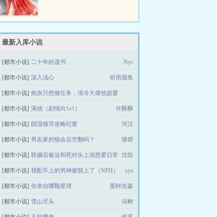
最新入库小说
[都市小说]
二十年的遗书
Nyc
[都市小说]
深入浅心
听雨观鱼
[都市小说]
炮灰只想做任务，清冷大佬他超爱
[都市小说]
渴他（剧情向1v1）
绿夏新枝
许酥酥
[都市小说]
阴湿领导攻略纪要
河汉
[都市小说]
男友家的猫会后空翻吗？
瑭碧
[都市小说]
联姻后被迫和死对头上演恩爱日常
沈惊
[都市小说]
我配不上的男神被我上了（NPH）
xyz
[都市小说]
你来自哪颗星球
图样先森
[都市小说]
雪山尽头
词树