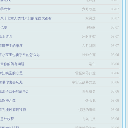
不要吃我
鬼妹妹
08-07
百零六章
六月蓉生
08-07
百八十七章人类对未知的东西大都有
水灵芝
08-07
你也要
许酥酥
08-07
6章上道具
冰封阁07
08-07
2章鹰帮主的态度
六月斜阳
08-07
4章小宝宝也傻乎乎的怎么办
蜡烛亦亮
08-06
80章你的药有问题
端午
08-06
6章江晚棠的心思
雪至剑落归途
08-06
2章带你出去玩儿
宇宙无敌暴龙烧
08-06
4章浪子回头的故事2
壹夜成名
鹅
08-06
8章欺神之弈
铁头龙
08-06
2章孔捷过瘾啊过瘾
愤怒的潜艇
08-06
章意外收获
九九九八
08-06