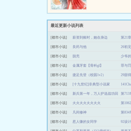
最近更新小说列表
[都市小说]
薪资到账时，她在身边
第21
[都市小说]
良药与他
26初
[都市小说]
脱壳
少爷
[都市小说]
金属牙套【骨科gl】
罪与
[都市小说]
捷足先登（校园1v2）
29甜
[都市小说]
[十九世纪]非典型小说家
141Cha
[都市小说]
新兵第一年，万人护送战功回
第71
[都市小说]
老家
火火火火火火火火
第10
[都市小说]
凡间修神
第83
[都市小说]
惹人慊的女同学
92设