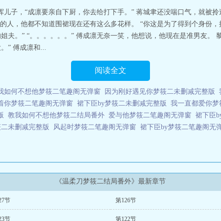
挥儿子，“成凛要亲自下厨，你去给打下手。” 蒋城聿还没喘口气，就被
人，他都不知道围裙现在还有这么多花样。 “你这是为了得到个身份，拼了
姐夫。” “。。。。。。” 傅成凛无奈一笑，他想说，他现在是准男友。 黎
” 傅成凛和...
阅读全文
我如何不想他梦筱二笔趣阁无弹窗
因为刚好遇见你梦筱二未删减完整版
着你梦筱二笔趣阁无弹窗
裙下臣by梦筱二未删减完整版
我一直都爱你梦
版
教我如何不想他梦筱二结局番外
爱与他梦筱二笔趣阁无弹窗
裙下臣b
筱二未删减完整版
风起时梦筱二笔趣阁无弹窗
裙下臣by梦筱二笔趣阁无
《温柔刀梦筱二结局番外》最新章节
27节
第126节
23节
第122节