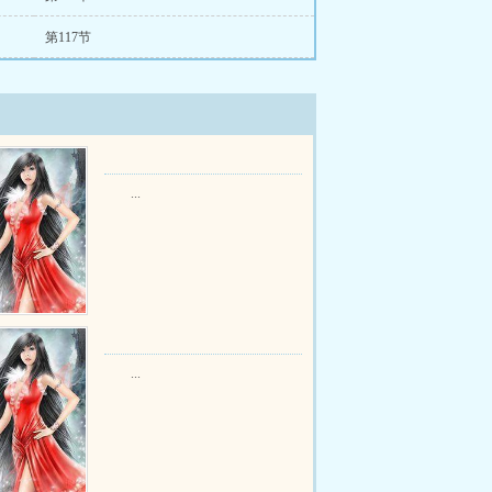
第117节
...
...