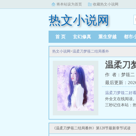
将本站设为首页
收藏热文小说网
热文小说网
首 页
玄幻修真
重生穿越
都市
热文小说网
>
温柔刀梦筱二结局番外
温柔刀
作 者：梦筱二
最后更新：2026-0
温柔刀梦筱二好
外全文在线阅读
三秒记住本站：热文
《温柔刀梦筱二结局番外》第128节最新章节试读