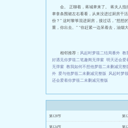
会。 正聊着，蒋城聿来了。 蒋夫人指
聿拿条围裙左右看看，从来没进过厨房干活的
份？” 这时黎筝混进厨房，接过话，“想想的
重，你出去。” “你赶紧一边呆着去，油烟大。
相邻推荐：
风起时梦筱二结局番外
教
好遇见你梦筱二笔趣阁无弹窗
明天还会爱
无弹窗
教我如何不想他梦筱二未删减完整
外
爱与他梦筱二未删减完整版
风起时梦
还会爱着你梦筱二未删减完整版
第128节
第1
第124节
第1