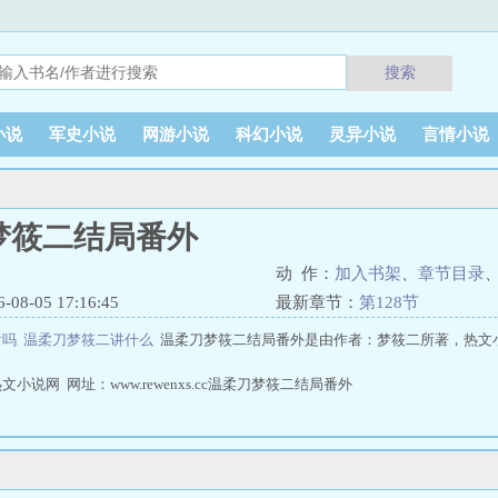
搜索
小说
军史小说
网游小说
科幻小说
灵异小说
言情小说
梦筱二结局番外
动 作：
加入书架
、
章节目录
8-05 17:16:45
最新章节：
第128节
看吗
温柔刀梦筱二讲什么
温柔刀梦筱二结局番外是由作者：梦筱二所著，热文
。
小说网 网址：www.rewenxs.cc温柔刀梦筱二结局番外