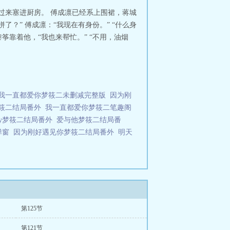
拎过来塞进厨房。 傅成凛已经系上围裙，蒋城
？” 傅成凛：“我现在有身份。” “什么身
筝靠着他，“我也来帮忙。” “不用，油烟
我一直都爱你梦筱二未删减完整版
因为刚
筱二结局番外
我一直都爱你梦筱二笔趣阁
y梦筱二结局番外
爱与他梦筱二结局番
弹窗
因为刚好遇见你梦筱二结局番外
明天
第125节
第121节