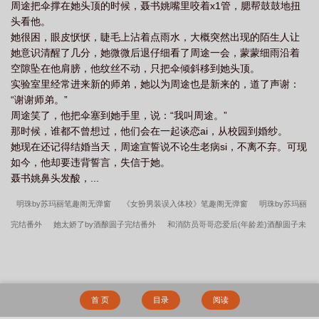
周途把伞撑在她头顶的时候，聂书姚嘴里咬着x1管，腮帮鼓鼓地扭
头看他。
她很困，眼皮恹恹，睫毛上沾着点雨水，大概突然出现的陌生人让
她意识清醒了几分，她微微后退仔细看了周途一会，蒙蒙细雨沿着
空隙坠在他肩膀，他纹丝不动，只把伞倾斜移到她头顶。
实验室里经常进来新的师弟，她以为周途也是新来的，道了声谢：
“谢谢师弟。”
周途笑了，他把伞塞到她手里，说：“我叫周途。”
那时候，谁都不曾想过，他们会在一起谈恋ai，从校园到婚纱。
她现在还记得结婚当天，周途宣誓说不论生老病si，不离不弃。可现
如今，他却要违背誓言，失信于她。
聂书姚鼻头发酸，...
明珠by苏玛丽笔趣阁无弹窗
《女扮男装误入体校》笔趣阁无弹窗
明珠by苏玛丽
完结番外
她太娇了by酒酿圆子完结番外
和消防员哥哥恋爱后(年龄差)酒酿圆子未
删减版
明珠by苏玛丽未删减版
她太娇了by酒酿圆子未删减版
穿书后被丞相大
人撩软了腿by酒酿圆子未删减版
和消防员哥哥恋爱后(年龄差)酒酿圆子完结番外
《女扮男装误入体校》未删减版
《女扮男装误入体校》完结番外
穿书后被丞相
首 页
目录
阅读
大人撩软了腿by酒酿圆子笔趣阁无弹窗
和消防员哥哥恋爱后(年龄差)酒酿圆子笔趣