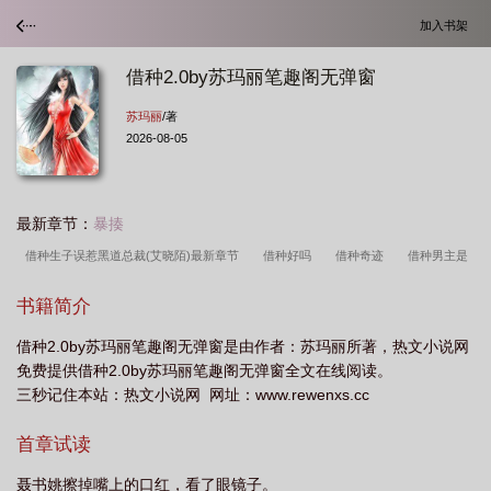
加入书架
借种2.0by苏玛丽笔趣阁无弹窗
苏玛丽
/著
2026-08-05
最新章节：
暴揍
借种生子误惹黑道总裁(艾晓陌)最新章节
借种好吗
借种奇迹
借种男主是
司机
借种景 川
书籍简介
借种2.0by苏玛丽笔趣阁无弹窗是由作者：苏玛丽所著，热文小说网
免费提供借种2.0by苏玛丽笔趣阁无弹窗全文在线阅读。
三秒记住本站：热文小说网 网址：www.rewenxs.cc
首章试读
聂书姚擦掉嘴上的口红，看了眼镜子。