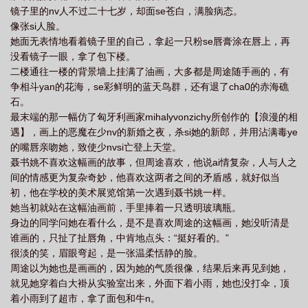
镜子里的nv人不过二十七岁，却面se苍白，满脸病态。
像张si人脸。
她面无表情地看着镜子里的自己，拿起一只粉se唇膏涂在唇上，再
没看镜子一眼，拿了包下楼。
二楼通往一楼的背景墙上挂满了油画，大多都是周途随手画的，有
争相斗yan的花海，se彩鲜明的蓝天鸟群，还有退了cha0的赤海礁
石。
最末端的那一幅仿了匈牙利画家mihalyvonzichy所创作的【浪漫的相
遇】，画上的恶魔在少nv的新婚之夜，杀si她的新郎，并用沾满毒ye
的嘴唇亲吻她，致使少nvsi亡登上天堂。
聂书姚不喜欢这幅画的故事，但周途喜欢，他说ai情复杂，人与人之
间的情感更为复杂奇妙，他喜欢这两者之间的矛盾感，就好似当
初，他在学校的美术展览馆第一次遇到聂书姚一样。
她当初就站在这幅油画前，手里捧着一只透明玻璃瓶。
身边的同学问她在看什么，是不是喜欢周途的这幅画，她没听清是
谁画的，只扯了扯唇角，中肯地点头：“挺好看的。”
很淡的笑，眉眼弯起，是一张温柔恬静的脸。
周途以为她也是画画的，因为她的气质很像，结果后来再见到她，
就见她穿着白大褂从实验室出来，外面下着小雨，她也没打伞，顶
着小雨到了超市，拿了面包和牛n。