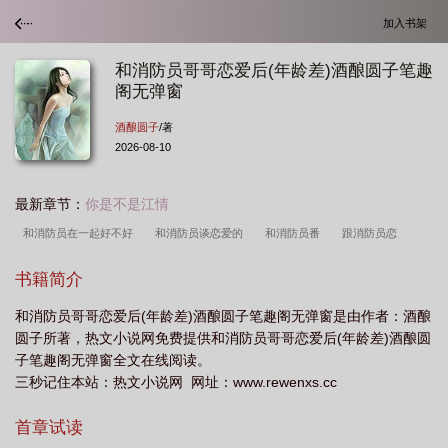
加入书架
和消防员哥哥恋爱后(年龄差)酒酿圆子笔趣
阁无弹窗
酒酿圆子
/著
2026-08-10
最新章节：
你是不是江情
和消防员在一起好不好
和消防员谈恋爱的
和消防员番
跟消防员恋
爱
和消防员谈恋爱的文案
和消防员谈恋爱怎么维持
和消防员谈恋爱有什
书籍简介
么
和消防员谈恋爱的结果
和消防员相亲
跟消防员谈恋爱是什么感觉
跟
和消防员哥哥恋爱后(年龄差)酒酿圆子笔趣阁无弹窗是由作者：酒酿
消防员谈恋爱真的好累
与消防员
和消防员谈恋爱好吗
和消防员谈恋爱有什
圆子所著，热文小说网免费提供和消防员哥哥恋爱后(年龄差)酒酿圆
么好处
和消防员谈恋爱叫什么
和消防员谈恋爱是军恋吗
和消防员谈恋爱算
子笔趣阁无弹窗全文在线阅读。
是军恋嘛
跟消防员恋爱需要什么承受多少
和消防员谈恋爱需要注意什么
三秒记住本站：热文小说网 网址：www.rewenxs.cc
首章试读