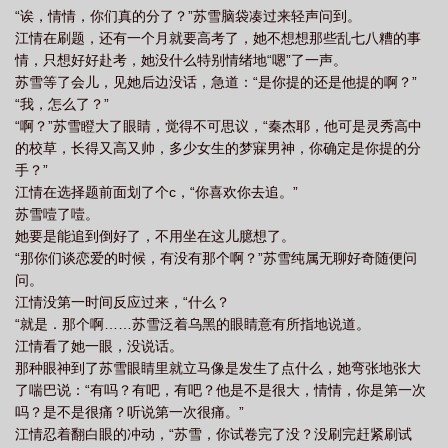
“诶，情情，你们真的分了？”苏雪脑袋凑过来轻声问到。
江情在刷题，还有一个月就要高考了，她不想想那些乱七八糟的事
情，只想好好赴考，她没什么特别情绪地“嗯”了一声。
苏雪等了会儿，见她后边没话，急道：“是你提的还是他提的啊？”
“我，怎么了？”
“啊？”苏雪瞪大了眼睛，觉得不可思议，“秦杰耶，他可是灵秀高中
的校草，长得又高又帅，多少女生的梦寐男神，你确定是你提的分
手？”
江情在选择题前面划了个c，“你喜欢你去追。”
苏雪噎了噎。
她要是能追到倒好了，不用坐在这儿臆想了。
“那你们谈恋爱的时候，有没有那个啊？”苏雪纯属无聊好奇随便问
问。
江情没第一时间反应过来，“什么？
“就是．那个啊……苏雪泛着乌黑的眼睛意有所指地说道。
江情看了她一眼，没说话。
那种眼神到了苏雪眼睛里就立马像是发生了点什么，她弯张地张大
了喘巴说：“有吗？有吧，有吧？他是不是很大，情情，你是第一次
吗？是不是很痛？听说第一次很痛。”
江情忍着翻白眼的冲动，“苏雪，你试卷完了没？没刷完赶紧刷试