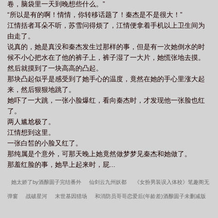
卷，脑袋里一天到晚想些什么。”
“所以是有的啊！情情，你转移话题了！秦杰是不是很大！”
江情括者耳朵不听，苏雪问得烦了，江情便拿着手机以上卫生间为
由走了。
说真的，她是真没和秦杰发生过那样的事，但是有一次她倒水的时
候不小心把水在了他的裤子上，裤子湿了一大片，她慌张地去摸。
然后就摸到了一块高高的凸起。
那块凸起似乎是感受到了她手心的温度，竟然在她的手心里涨大起
来，然后狠狠地跳了。
她吓了一大跳，一张小脸爆红，看向秦杰时，才发现他一张脸也红
了。
两人尴尬极了。
江情想到这里。
一张白皙的小脸又红了。
那纯属是个意外，可那天晚上她竟然做梦梦见秦杰和她做了。
那羞红脸的事，她早上起来时，屁...
她太娇了by酒酿圆子完结番外
仙剑云九州妖都
《女扮男装误入体校》笔趣阁无
弹窗
战破星河
末世基因猎场
和消防员哥哥恋爱后(年龄差)酒酿圆子未删减版
二婚盛宠：总裁疼入骨
她太娇了by酒酿圆子笔趣阁无弹窗
神武战皇
极品全