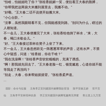
“怕啥，怕姐姐吃了你？”张桂香妩媚一笑，便拉着王大春的胳膊，
“你帮我把这两袋大米搬到屋里去，我搬不动。”
“好嘞。”王大春二话不说便开始搬大米。
“小心台阶。”
“没事，虽然我眼睛看不见，但我能感觉到路。”别问为什么，瞎过的
人都知道。
不一会儿，王大春便搬完了大米，张桂香给他倒了杯水，“来，大
春，喝口水歇会儿。”
“好。”王大春接过茶杯在凳子上坐了下来。
不一会儿，王大春忽然听见一阵窸窸窣窣的声音，还有水声，不禁
心中疑惑，问道：“桂香姐，你在干啥？”
“我在洗澡啊！”张桂香声音软软糯糯的，充满了诱惑。
“啊！那我就先回去了。”王大春老脸一红，顿觉尴尬，心道你就不能
等我走了再洗吗？
“别走，大春，你来帮姐搓搓背。”张桂香柔声道。
...
谍影：命令与征服
主角李正安刘建国许婉卿我欲登顶
陈平安杨玉娇
世不言
仙
主角李平安林瑶神农鼎
李正安刘建国许婉卿笔趣阁无弹窗
青云直上九万里
陈平安杨玉娇
镇守魔渊十万年你们却要灭我全族李平安林瑶
主角李正安刘建国许