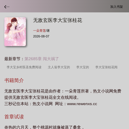
加入书架
无敌玄医李大宝张桂花
一朵青莲
/著
2026-08-07
最新章节：
第2685章 闯大祸了
李大宝乡村医圣免费阅读
主人翁李大宝的
李大宝的
李大宝张桂花阅
读
神医李大宝张桂花
李大宝和桂花嫂的
村医李大宝
张桂花李大宝是什
书籍简介
么
乡村神医 李大宝
李大宝乡村医圣免费阅读风流小神医
村医李大宝第658
无敌玄医李大宝张桂花是由作者：一朵青莲所著，热文小说网免费
章
李大宝 张桂花
乡村仙医李大宝
张桂花李大宝三百章
主角李大宝张
提供无敌玄医李大宝张桂花全文在线阅读。
桂花
神医李大宝张桂芳
无敌玄医李大宝张桂花免费阅读
非凡村医李大宝张
三秒记住本站：热文小说网 网址：www.rewenxs.cc
桂花
神医李大宝的
李大宝张桂华
李大宝张桂花笔趣阁
李大宝张桂花朱
首章试读
小军
主人公叫李大宝的
李大宝与张桂花
村医李大宝的
李大宝张桂花全
文免费阅读
炎热的六月天，整个桃源村就像被蒸了桑拿，