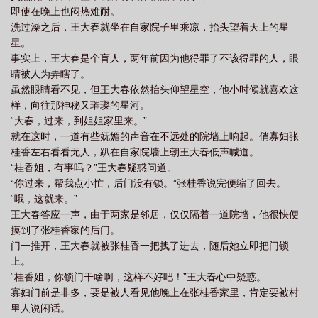
即使在晚上也闷热难耐。
洗过澡之后，王大春就坐在自家院子里乘凉，抬头望着天上的星
星。
事实上，王大春是个盲人，两年前因为他得罪了不该得罪的人，眼
睛被人为弄瞎了。
虽然眼睛看不见，但王大春依然抬头仰望星空，他小时候就喜欢这
样，向往那神秘又璀璨的星河。
“大春，过来，到姐姐家里来。”
就在这时，一道有些妩媚的声音在不远处的院墙上响起。俏寡妇张
桂香左右看看无人，趴在自家院墙上朝王大春低声喊道。
“桂香姐，有事吗？”王大春疑惑问道。
“你过来，帮我点小忙，后门没有锁。”张桂香说完便缩了回去。
“哦，这就来。”
王大春答应一声，由于两家是邻居，仅仅隔着一道院墙，他很快便
摸到了张桂香家的后门。
门一推开，王大春就被张桂香一把拽了进去，随后她立即把门锁
上。
“桂香姐，你锁门干啥啊，这样不好吧！”王大春心中疑惑。
寡妇门前是非多，要是被人看见他晚上在张桂香家里，肯定要被村
里人说闲话。