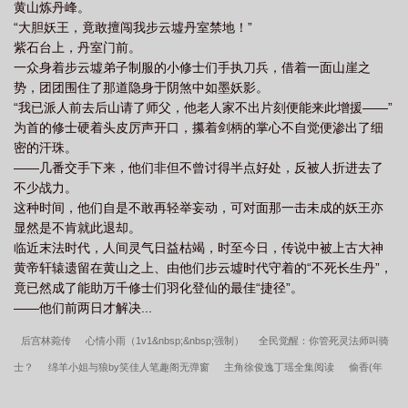
黄山炼丹峰。
“大胆妖王，竟敢擅闯我步云墟丹室禁地！”
紫石台上，丹室门前。
一众身着步云墟弟子制服的小修士们手执刀兵，借着一面山崖之
势，团团围住了那道隐身于阴煞中如墨妖影。
“我已派人前去后山请了师父，他老人家不出片刻便能来此增援——”
为首的修士硬着头皮厉声开口，攥着剑柄的掌心不自觉便渗出了细
密的汗珠。
——几番交手下来，他们非但不曾讨得半点好处，反被人折进去了
不少战力。
这种时间，他们自是不敢再轻举妄动，可对面那一击未成的妖王亦
显然是不肯就此退却。
临近末法时代，人间灵气日益枯竭，时至今日，传说中被上古大神
黄帝轩辕遗留在黄山之上、由他们步云墟时代守着的“不死长生丹”，
竟已然成了能助万千修士们羽化登仙的最佳“捷径”。
——他们前两日才解决...
后宫林菀传
心情小雨（1v1&nbsp;&nbsp;强制）
全民觉醒：你管死灵法师叫骑
士？
绵羊小姐与狼by笑佳人笔趣阁无弹窗
主角徐俊逸丁瑶全集阅读
偷香(年
下)by孟楚笔趣阁无弹窗
王叔的儿媳孙茹小未删减完整版
林秀兰张大宝未删减完