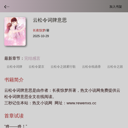
加入书架
云松令词牌意思
长夜惊梦
/著
2025-10-29
最新章节：
完结感言
云松令词牌
云松令梁京
云松令之踏雾行歌
云松令枕函香
云松令之踏
雾行歌攻略
云松令打三个数字
云松令是什么意思
云松令词牌名
云松令
书籍简介
词牌格律
云松令by长夜惊梦
云松令长夜惊梦
云松令词牌意思
云松令
云松令词牌意思是由作者：长夜惊梦所著，热文小说网免费提供云
的详细解释
松令词牌意思全文在线阅读。
三秒记住本站：热文小说网 网址：www.rewenxs.cc
首章试读
“咚——咚！”