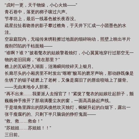
“戌时一更，天干物燥，小心火烛——”
青石巷中，落更的梆子嚷过六声。
节孝坊上，最后一线暮色被长夜吞没。
疏星拉扯着吻兽的影子攀过檐角，于天井下汇成一小团墨色的水
洼。
空寂庭院内，无端传来绣鞋擦过地面的细碎响动，照壁上映出半片
瘦削凹陷的干枯面颊——
“谁啊？谁？”披着氅衣的姑娘擎着烛灯，小心翼翼地穿行过那空无一
物的老旧回廊，“谁在那里？”
檐上的瓦砾堕入湖面，涟漪瞬间绞碎天上银月。
长廊尽头的小厢房里不时发出“喀嚓”酸耳的磨牙声响，那动静既像是
生锈了的锯子磋磨上了老树，又像是腐旧了的唇齿咬啮上了腿骨。
——无由来地令人胆寒。
“再不出来……我要派人去报官了！”紧拢了氅衣的姑娘壮起胆子，颤
巍巍伸手推开了那扇满覆尘灰的窗，一面高高扬起声线。
于是墙角里蹿出的阴风倏然吹灭烛灯，蜿蜒升起的白烟下，露出一
张干瘦腐朽的、只剩下半只脑袋的狰狞鬼面——
“救、救……救命！”
“苏姐姐……苏姐姐！！”
三日前。