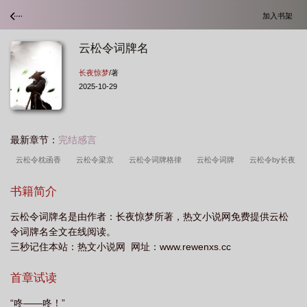
加入书架
云松令词牌名
长夜惊梦
/著
2025-10-29
最新章节：
完结感言
云松令枕函香
云松令梁京
云松令词牌格律
云松令词牌
云松令by长夜
惊梦
云松令打三个数字
云松令的详细解释
云松令词牌意思
云松令之踏
书籍简介
雾行歌攻略
云松令之踏雾行歌
云松令词牌名
云松令长夜惊梦
云松令之
云松令词牌名是由作者：长夜惊梦所著，热文小说网免费提供云松
踏雾行歌攻略之圣灵术的等级怎么升
令词牌名全文在线阅读。
三秒记住本站：热文小说网 网址：www.rewenxs.cc
首章试读
“咚——咚！”