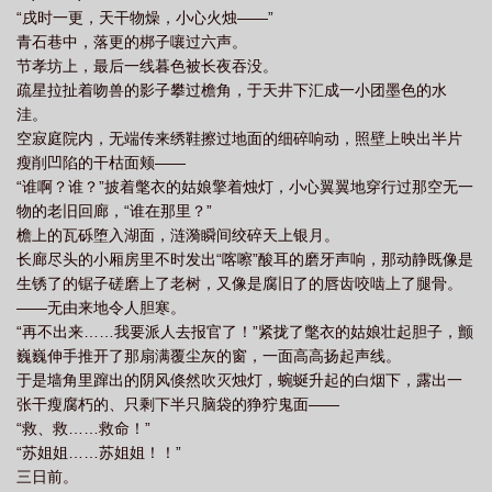
“戌时一更，天干物燥，小心火烛——”
青石巷中，落更的梆子嚷过六声。
节孝坊上，最后一线暮色被长夜吞没。
疏星拉扯着吻兽的影子攀过檐角，于天井下汇成一小团墨色的水
洼。
空寂庭院内，无端传来绣鞋擦过地面的细碎响动，照壁上映出半片
瘦削凹陷的干枯面颊——
“谁啊？谁？”披着氅衣的姑娘擎着烛灯，小心翼翼地穿行过那空无一
物的老旧回廊，“谁在那里？”
檐上的瓦砾堕入湖面，涟漪瞬间绞碎天上银月。
长廊尽头的小厢房里不时发出“喀嚓”酸耳的磨牙声响，那动静既像是
生锈了的锯子磋磨上了老树，又像是腐旧了的唇齿咬啮上了腿骨。
——无由来地令人胆寒。
“再不出来……我要派人去报官了！”紧拢了氅衣的姑娘壮起胆子，颤
巍巍伸手推开了那扇满覆尘灰的窗，一面高高扬起声线。
于是墙角里蹿出的阴风倏然吹灭烛灯，蜿蜒升起的白烟下，露出一
张干瘦腐朽的、只剩下半只脑袋的狰狞鬼面——
“救、救……救命！”
“苏姐姐……苏姐姐！！”
三日前。