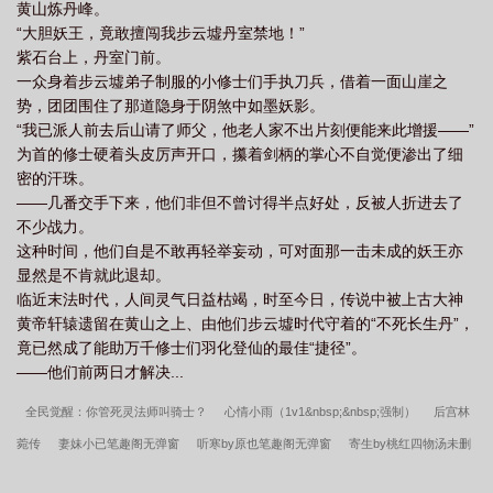
黄山炼丹峰。
“大胆妖王，竟敢擅闯我步云墟丹室禁地！”
紫石台上，丹室门前。
一众身着步云墟弟子制服的小修士们手执刀兵，借着一面山崖之
势，团团围住了那道隐身于阴煞中如墨妖影。
“我已派人前去后山请了师父，他老人家不出片刻便能来此增援——”
为首的修士硬着头皮厉声开口，攥着剑柄的掌心不自觉便渗出了细
密的汗珠。
——几番交手下来，他们非但不曾讨得半点好处，反被人折进去了
不少战力。
这种时间，他们自是不敢再轻举妄动，可对面那一击未成的妖王亦
显然是不肯就此退却。
临近末法时代，人间灵气日益枯竭，时至今日，传说中被上古大神
黄帝轩辕遗留在黄山之上、由他们步云墟时代守着的“不死长生丹”，
竟已然成了能助万千修士们羽化登仙的最佳“捷径”。
——他们前两日才解决...
全民觉醒：你管死灵法师叫骑士？
心情小雨（1v1&nbsp;&nbsp;强制）
后宫林
菀传
妻妹小已笔趣阁无弹窗
听寒by原也笔趣阁无弹窗
寄生by桃红四物汤未删
减完整版
姐弟之伦1暑假的小说
淑容与卫老爹小说未删减版
偷香(年下)by孟楚