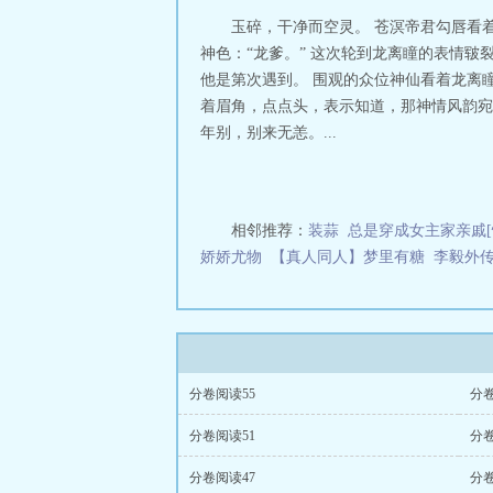
玉碎，干净而空灵。 苍溟帝君勾唇看
神色：“龙爹。” 这次轮到龙离瞳的表情
他是第次遇到。 围观的众位神仙看着龙离
着眉角，点点头，表示知道，那神情风韵宛
年别，别来无恙。...
相邻推荐：
装蒜
总是穿成女主家亲戚[
娇娇尤物
【真人同人】梦里有糖
李毅外
分卷阅读55
分卷
分卷阅读51
分卷
分卷阅读47
分卷