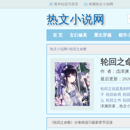
将本站设为首页
收藏热文小说网
热文小说网
首 页
玄幻修真
重生穿越
都市
热文小说网
>
轮回之命数
轮回之
作 者：戊泽渊
最后更新：2026-0
轮回之说是真的
子
轮回命局
轮
么
轮回之书
轮
泽渊所著，热文
三秒记住本站：热文小
《轮回之命数》分卷阅读55最新章节试读