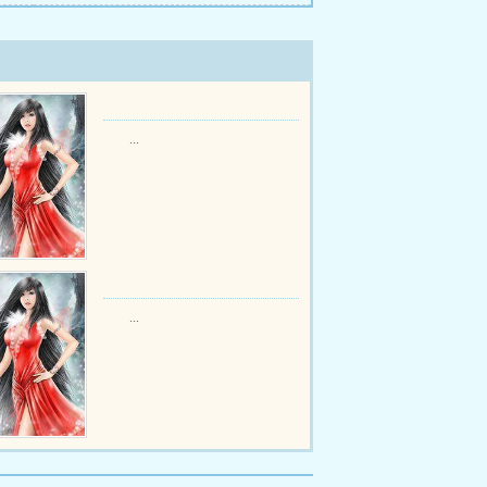
...
...