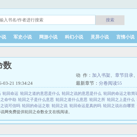
搜索
小说
军史小说
网游小说
科幻小说
灵异小说
言情小说
命数
动 作：
加入书架
、
章节目录
3-21 19:34:24
最新章节：
分卷阅读55
吗
轮回命运
轮回之道的意思是什么
轮回之说的意思是什么
轮回的命运之歌简
回之命中劫
轮回之子是什么意思
轮回之道什么意思
轮回之所
轮回之上是什么
回之说可信吗
轮回的命运之歌
轮回之说
轮回命运是真的吗
轮回之说出自哪里
小说网免费提供轮回之命数全文在线阅读。
说网 网址：www.rewenxs.cc轮回之命数