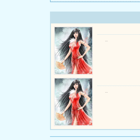
...
...