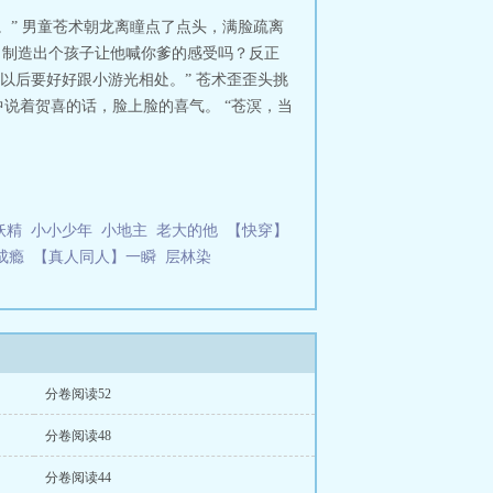
。” 男童苍术朝龙离瞳点了点头，满脸疏离
力制造出个孩子让他喊你爹的感受吗？反正
以后要好好跟小游光相处。” 苍术歪歪头挑
说着贺喜的话，脸上脸的喜气。 “苍溟，当
妖精
小小少年
小地主
老大的他
【快穿】
成瘾
【真人同人】一瞬
层林染
分卷阅读52
分卷阅读48
分卷阅读44