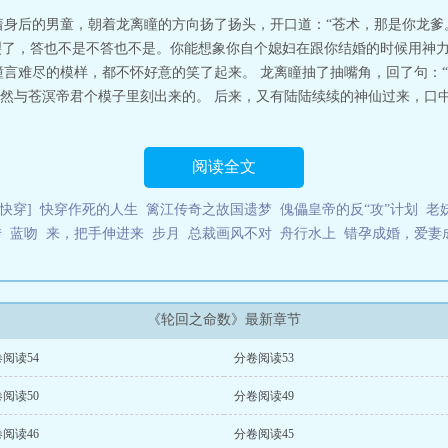
着身后的男童，朝着龙离瞳的方向扬了扬头，开口道：“苍术，那是你龙爹
皲裂了，答也不是不答也不是。你能想象你自个媳妇在跟你结婚的时候用神
瞳言难尽的模样，都不怀好意的笑了起来。 龙离瞳抽了抽嘴角，回了句：“
然与苍溟帝君个模子里刻出来的。 后来，又有陆陆续续的神仙过来，口中
阅读全文
快穿]
快穿作死的人生
篱江传奇之故国遗梦
傀儡皇帝的反“攻”计划
老
传
蓝吻
来，把手伸进来
步月
总裁画风不对
舟行水上
错孕成婚，爱妻
《轮回之命数》最新章节
阅读54
分卷阅读53
阅读50
分卷阅读49
阅读46
分卷阅读45