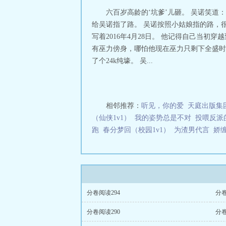
六百岁高龄的‘坑爹’儿砸。 吴诺笑
给吴诺指了路。 吴诺按照小姑娘指的路，
写着2016年4月28日。 他记得自己当初
有巫力傍身，哪怕他现在巫力只剩下全盛时
了个24k纯壕。 吴...
相邻推荐：
听见，你的爱
天庭出版集
（仙侠1v1）
我的姿势总是不对
投喂反派
跑
春分梦回（校园1v1）
为渣男代言
娇
分卷阅读294
分卷
分卷阅读290
分卷