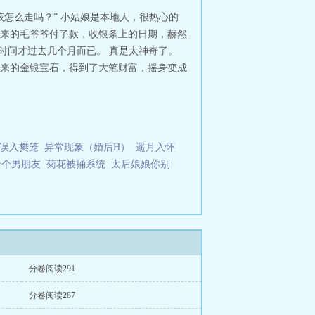
该怎么走吗？” 小姑娘是本地人，很热心的
’来的毛爷爷付了款，收银条上的日期，赫然
上的时间才过去几个月而已。 真是太神奇了。
来的金银宝石，得到了大笔财富，摇身变成
误入樊笼
异常现象（婚后H）
遥月入怀
十个男朋友
菊花被捅系统
太后娘娘你别
分卷阅读291
分卷阅读287