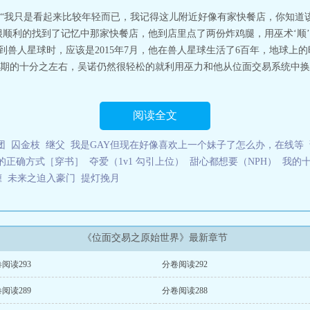
道：“我只是看起来比较年轻而已，我记得这儿附近好像有家快餐店，你知道
很顺利的找到了记忆中那家快餐店，他到店里点了两份炸鸡腿，用巫术‘顺
穿越到兽人星球时，应该是2015年7月，他在兽人星球生活了6百年，地球
期的十分之左右，吴诺仍然很轻松的就利用巫力和他从位面交易系统中换
阅读全文
团
囚金枝
继父
我是GAY但现在好像喜欢上一个妹子了怎么办，在线等
的正确方式［穿书］
夺爱（1v1 勾引上位）
甜心都想要（NPH）
我的
缠
未来之迫入豪门
提灯挽月
《位面交易之原始世界》最新章节
阅读293
分卷阅读292
阅读289
分卷阅读288