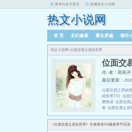
将本站设为首页
收藏热文小说网
热文小说网
首 页
玄幻修真
重生穿越
都市
热文小说网
>
位面交易之原始世界
位面交
作 者：荷风渟
最后更新：2026-0
位面交易之原始
始世界TXT
位面
费阅读
位面交易
表
位面交易之原
读。
三秒记住本站：热文
《位面交易之原始世界》分卷阅读294最新章节试读