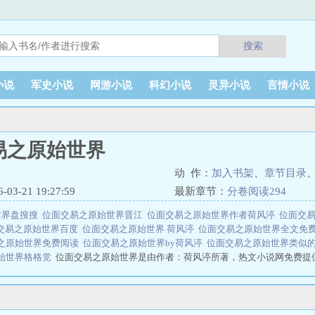
搜索
小说
军史小说
网游小说
科幻小说
灵异小说
言情小说
易之原始世界
动 作：
加入书架
、
章节目录
3-21 19:27:59
最新章节：
分卷阅读294
世界盘搜搜
位面交易之原始世界晋江
位面交易之原始世界作者荷风渟
位面交
交易之原始世界百度
位面交易之原始世界 荷风渟
位面交易之原始世界全文免
之原始世界免费阅读
位面交易之原始世界by荷风渟
位面交易之原始世界类似
始世界格格党
位面交易之原始世界是由作者：荷风渟所著，热文小说网免费提
小说网 网址：www.rewenxs.cc位面交易之原始世界