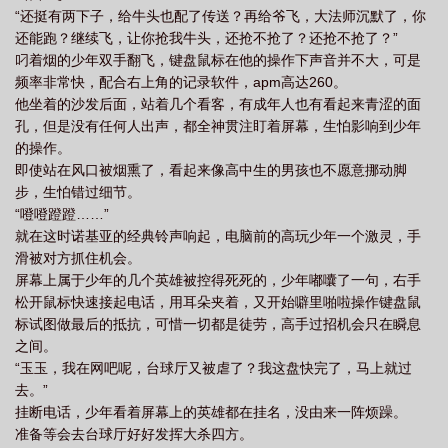
“还挺有两下子，给牛头也配了传送？再给爷飞，大法师沉默了，你
还能跑？继续飞，让你抢我牛头，还抢不抢了？还抢不抢了？”
叼着烟的少年双手翻飞，键盘鼠标在他的操作下声音并不大，可是
频率非常快，配合右上角的记录软件，apm高达260。
他坐着的沙发后面，站着几个看客，有成年人也有看起来青涩的面
孔，但是没有任何人出声，都全神贯注盯着屏幕，生怕影响到少年
的操作。
即使站在风口被烟熏了，看起来像高中生的男孩也不愿意挪动脚
步，生怕错过细节。
“噔噔蹬蹬……”
就在这时诺基亚的经典铃声响起，电脑前的高玩少年一个激灵，手
滑被对方抓住机会。
屏幕上属于少年的几个英雄被控得死死的，少年嘟囔了一句，右手
松开鼠标快速接起电话，用耳朵夹着，又开始噼里啪啦操作键盘鼠
标试图做最后的抵抗，可惜一切都是徒劳，高手过招机会只在瞬息
之间。
“玉玉，我在网吧呢，台球厅又被虐了？我这盘快完了，马上就过
去。”
挂断电话，少年看着屏幕上的英雄都在挂名，没由来一阵烦躁。
准备等会去台球厅好好发挥大杀四方。