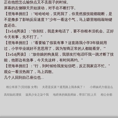
正在他想怎么输快点又不丢面子的时候。
屏幕的左侧聊天开始滚动，对手在不断打字。
【澄海单挑狂】：“哈哈哈哈，笑死我了，你竟然接技能都能断，是
不是撸多了影响反应速度？”少年一看这个气，马上噼里啪啦敲响键
盘还击。
【1v1dj男孩】：“你别狂，我是来电话了，要不你根本没机会。正好
今天有事，先不打了。”
【澄海单挑狂】：“看要输了假装有事？这套路我小学3年级就用
过，小学毕业就好不意思用了，因为智商正常的人都能看穿。’”
【1v1dj男孩】：“放你娘的狗臭屁，我朋友打电话吓我一跳才断了技
能，他那边有急事，今天先这样，有时间再约。”
【澄海单挑狂】：“行，到时候给我发短信吧，反正我家店不忙。”
观众一看没热闹了，马上四散。
几个人回到自己座位也...
相公有喜了(完结版 女尊)
夫君是反派？逃荒路上我杀疯了！
小师妹武力值这么
高却如此谨慎
旋风少女之柒个我
地府来的疯批师妹，带宗门狂上天
相公全都
很绝色
[综]万物听令
相公太坏谁之过
烂桃子by麦乐鸭全文加番外
星球大战
之第四天灾
给星穹铁道来点死亡震撼
玩家干的，关我战争之神什么事
全能照
妖镜
相公上错床 (w完结)
让你写猴子，你现场写大闹天宫
随军海岛，反骨男