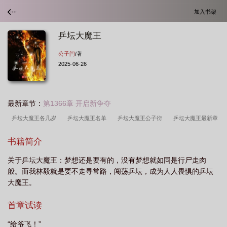
加入书架
乒坛大魔王
公子闫
/著
2025-06-26
最新章节：
第1366章 开启新争夺
乒坛大魔王各几岁
乒坛大魔王名单
乒坛大魔王公子衍
乒坛大魔王最新章
节
在KPL打射手
乒坛大魔王TXT
乒坛大魔王 公子闫
乒乓球大魔王的来
书籍简介
历
乒坛大魔王的由来
乓乒球大魔王
乒坛大魔王免费阅读
乒坛大魔王张
关于乒坛大魔王：梦想还是要有的，没有梦想就如同是行尸走肉
怡宁
乒坛大魔王晋江
乒坛大魔王起源
乒坛大魔王在线阅读
乒坛大魔王
般。而我林毅就是要不走寻常路，闯荡乒坛，成为人人畏惧的乒坛
盘点
乒坛大魔王是谁的绰号啊
乒坛大魔王免费阅读无弹窗
乒坛大魔王
大魔王。
txt
乒坛大魔王张怡宁执教巴布亚新几内亚
乒坛大魔王是谁
乒乓球大魔王
首章试读
叫什么名字
乒乓大魔王
“给爷飞！”