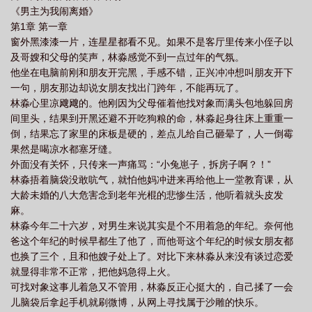
《男主为我闹离婚》
为我闹离婚未河蟹
男主为我闹离婚 ...
男主对我闹离婚
男主为我闹离婚好
第1章 第一章
看吗
窗外黑漆漆一片，连星星都看不见。如果不是客厅里传来小侄子以
及哥嫂和父母的笑声，林淼感觉不到一点过年的气氛。
他坐在电脑前刚和朋友开完黑，手感不错，正兴冲冲想叫朋友开下
一句，朋友那边却说女朋友找出门跨年，不能再玩了。
林淼心里凉飕飕的。他刚因为父母催着他找对象而满头包地躲回房
间里头，结果到开黑还避不开吃狗粮的命，林淼起身往床上重重一
倒，结果忘了家里的床板是硬的，差点儿给自己砸晕了，人一倒霉
果然是喝凉水都塞牙缝。
外面没有关怀，只传来一声痛骂：“小兔崽子，拆房子啊？！”
林淼捂着脑袋没敢吭气，就怕他妈冲进来再给他上一堂教育课，从
大龄未婚的八大危害念到老年光棍的悲惨生活，他听着就头皮发
麻。
林淼今年二十六岁，对男生来说其实是个不用着急的年纪。奈何他
爸这个年纪的时候早都生了他了，而他哥这个年纪的时候女朋友都
也换了三个，且和他嫂子处上了。对比下来林淼从来没有谈过恋爱
就显得非常不正常，把他妈急得上火。
可找对象这事儿着急又不管用，林淼反正心挺大的，自己揉了一会
儿脑袋后拿起手机就刷微博，从网上寻找属于沙雕的快乐。