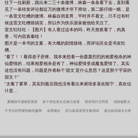
往下一拉刷新，跳出来二三十条微博，林淼一条条看下去，直到看
见了一条转发评论都近万的微博才停下滑动，第二眼仔细一瞧，是
一条雷文吐槽的微博。林淼自诩直男，平时并不看文，只不过有时
候这雷文吐槽很搞笑，所以作为快乐源泉被他给关注了。
雷文吐吐吐：【图片】有人看过这本的吗，昨天熬夜看了，肉真
香，可内容真毒哇！
图片是一本书的文案，有大概的剧情脉络，而评论区全是书友吐
槽。
“看了！！看得老子肝疼。我本来想看一份轰轰烈烈的相爱相杀的神
仙爱情的，结果相爱相杀是有了，神仙爱情变成魔鬼爱情了。其实
这也没有问题，问题是作者标个‘甜文’是什么意思？这是那个宇宙的
甜文？”
“太毒了雾草，其实到最后我也没有看出来谢琰多喜欢陈宁，喜欢估
计是...
夏幽陆司澈最新更新
捡个绝色美女总裁当老婆
我来现代当明星
顶级偏爱太
子爷沦陷弯腰热吻笔趣阁
金牌嫡女
苏云眠孟梁景全集阅读
虞北姬温绪令长夜
最新更新
夏幽陆司澈全集阅读
夏灼灼司慎行最新更新
温听晚裴疏野孟劲深全
集阅读
温听晚裴疏野孟劲深最新更新
抛夫弃子离婚后她惊艳了世界笔趣阁
真
千金出狱后四个哥哥跪着求原谅笔趣阁
全能真千金归来发现家人住狗窝笔趣阁
纯