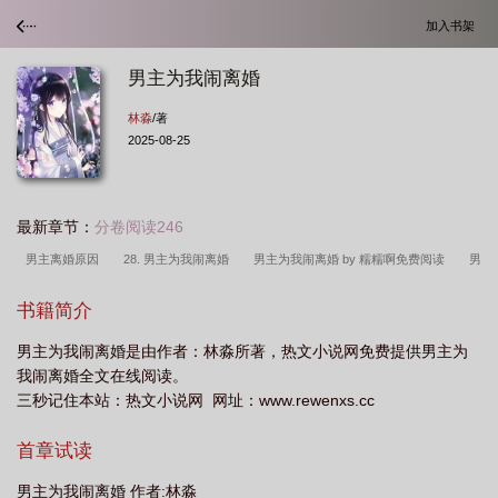
加入书架
男主为我闹离婚
林淼
/著
2025-08-25
最新章节：
分卷阅读246
男主离婚原因
28. 男主为我闹离婚
男主为我闹离婚 by 糯糯啊免费阅读
男
主为我闹离婚番外
男主为我闹离婚讲了什么
男主为我闹离婚字数
男主为我
书籍简介
闹离婚类似文
男主为我闹离婚by
男主角为我闹离婚
男主为我闹离婚笔趣
男主为我闹离婚是由作者：林淼所著，热文小说网免费提供男主为
阁
离婚后渣前夫跪求原谅
男主为我闹离婚全文免费阅读
男主为我闹离婚在
我闹离婚全文在线阅读。
线阅读
男主为我闹离婚by糯糯啊
男主为我闹离婚txt书包网
男主为我闹离
三秒记住本站：热文小说网 网址：www.rewenxs.cc
婚 最新章节
男主为我闹离婚谁是攻
男主为我闹离婚2k
男主为我闹离婚免
首章试读
费阅读
男主为我闹离婚晋江
男主为我闹离婚现代番外
男主为我闹离婚txt
百度
男主为我闹离婚的
男主为我闹离婚txt
男主为我闹离婚百度
男主
男主为我闹离婚 作者:林淼