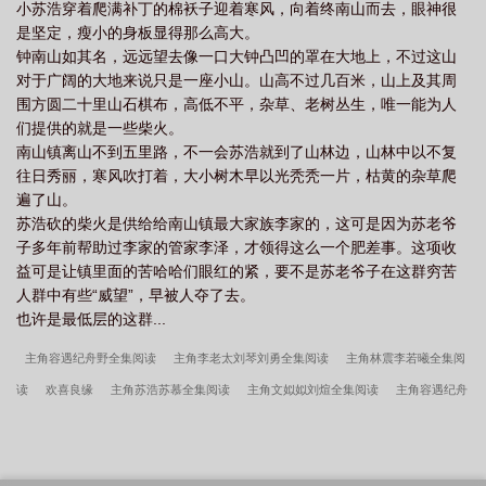
小苏浩穿着爬满补丁的棉袄子迎着寒风，向着终南山而去，眼神很
是坚定，瘦小的身板显得那么高大。
钟南山如其名，远远望去像一口大钟凸凹的罩在大地上，不过这山
对于广阔的大地来说只是一座小山。山高不过几百米，山上及其周
围方圆二十里山石棋布，高低不平，杂草、老树丛生，唯一能为人
们提供的就是一些柴火。
南山镇离山不到五里路，不一会苏浩就到了山林边，山林中以不复
往日秀丽，寒风吹打着，大小树木早以光秃秃一片，枯黄的杂草爬
遍了山。
苏浩砍的柴火是供给给南山镇最大家族李家的，这可是因为苏老爷
子多年前帮助过李家的管家李泽，才领得这么一个肥差事。这项收
益可是让镇里面的苦哈哈们眼红的紧，要不是苏老爷子在这群穷苦
人群中有些“威望”，早被人夺了去。
也许是最低层的这群...
主角容遇纪舟野全集阅读
主角李老太刘琴刘勇全集阅读
主角林震李若曦全集阅
读
欢喜良缘
主角苏浩苏慕全集阅读
主角文姒姒刘煊全集阅读
主角容遇纪舟
野家族快被败光太奶奶引全家回正轨
林震李若曦笔趣阁无弹窗
主角李老太刘琴刘
勇重回儿子结婚当天我当场搅黄婚事
总裁是我黑粉[娱乐圈]
主角文姒姒刘煊重生
归来不嫁太子嫁王爷
苏浩苏慕笔趣阁无弹窗
冷暖相依
主角林震李若曦女总裁