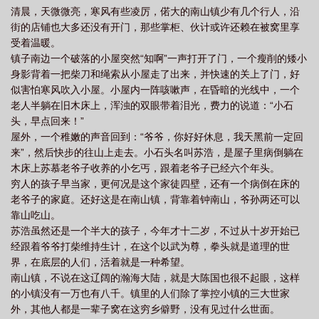
清晨，天微微亮，寒风有些凌厉，偌大的南山镇少有几个行人，沿
街的店铺也大多还没有开门，那些掌柜、伙计或许还赖在被窝里享
受着温暖。
镇子南边一个破落的小屋突然“知啊”一声打开了门，一个瘦削的矮小
身影背着一把柴刀和绳索从小屋走了出来，并快速的关上了门，好
似害怕寒风吹入小屋。小屋内一阵咳嗽声，在昏暗的光线中，一个
老人半躺在旧木床上，浑浊的双眼带着泪光，费力的说道：“小石
头，早点回来！”
屋外，一个稚嫩的声音回到：“爷爷，你好好休息，我天黑前一定回
来”，然后快步的往山上走去。小石头名叫苏浩，是屋子里病倒躺在
木床上苏慕老爷子收养的小乞丐，跟着老爷子已经六个年头。
穷人的孩子早当家，更何况是这个家徒四壁，还有一个病倒在床的
老爷子的家庭。还好这是在南山镇，背靠着钟南山，爷孙两还可以
靠山吃山。
苏浩虽然还是一个半大的孩子，今年才十二岁，不过从十岁开始已
经跟着爷爷打柴维持生计，在这个以武为尊，拳头就是道理的世
界，在底层的人们，活着就是一种希望。
南山镇，不说在这辽阔的瀚海大陆，就是大陈国也很不起眼，这样
的小镇没有一万也有八千。镇里的人们除了掌控小镇的三大世家
外，其他人都是一辈子窝在这穷乡僻野，没有见过什么世面。