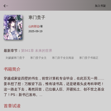
加入书架
寒门贵子
山的那边
/著
2025-09-19
最新章节：
第941章 未来的世界
刘媛媛寒门贵子
寒门贵子女主
寒门弃子全文阅读
寒门贵子书籍正
版
寒门贵子刘媛媛演讲稿
寒门贵子有哪些
寒门贵子正版书在哪里买
寒
书籍简介
门贵子山的那边
寒门贵子庞众望的故事
寒门贵子刘媛媛演讲视频
寒门贵子
穿越成家徒四壁的书生，前世计算机专业毕业，在此百无一用……
电子版
寒门贵子庞众望
寒门贵子小少焱
寒门贵子庞众望视频
寒门贵子
姜丰想了想：万般皆下品，惟有读书高，还是硬着头皮考科举吧！
地黄丸
寒门贵子免费阅读全文
寒门贵子刘媛媛
寒门贵子小夫郎他又娇又
这一路走下去，蓦然回首，已位极人臣、开疆拓土、创不世之基业
野
寒门贵子姜丰免费阅读
寒门贵子经典语录
寒门贵子书的内容
寒门贵
了！PS：新书已发布。...
子的例子
小少焱寒门贵子
寒门贵子歌词
寒门贵子地黄丸
寒门贵子姜丰
首章试读
熊楚楚
寒门贵子TXT
寒门贵子是什么意思
寒门贵子韩雅平被清华录