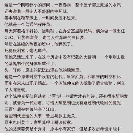
这是一个阴暗狭小的房间，一夜春雨，整个屋子都是潮湿的水汽，
取
寒门贵子完整版视频
寒门贵子萧尘笔趣阁
寒门贵子家养小夫郎又娇又
还夹杂着一股令人不舒服的中药味。
野
寒门贵子家养小夫郎
寒门贵子免费阅读
寒门贵子庞众望现在怎么
姜丰躺在稻草床上，一时间反应不过来。
样
寒门贵子女主角有几个
寒门贵子小少焱歌词
寒门贵子书籍正版
他就是一个普通的程序员。
每天穿着格子衬衫、运动鞋，在办公室里敲代码，偶尔做一做出任
2025
寒门贵子百度百科
CEO、迎娶白富美、走向人生巅峰的白日梦。
然后在连续的熬夜加班中，他猝死了。
死得很利索，毫无痛苦。
但他又活过来了，在这个历史中没有记载的大晋朝，一个刚刚去世
的落魄书生的身体里重生了。
头一阵疼，原主的记忆出现在他的脑海里。
这是一个原来时空中没有的朝代，皇室姓萧。和原来的时空相比，
历史在宋末出现了拐点。一个叫陈仲光的人抵御了蒙古铁骑，创立
了大陈皇朝。
这个陈仲光疑似穿越者，“写”过一些后世才有的诗，还有很多新的发
明，被誉为一代明君。可惜大陈皇朝也没有避过朝代轮回的魔咒，
三百年后被姓萧的夺了江山。
这些朝代更迭的大事，暂且与原主无关。
原主也叫姜丰，家里算得上耕读传家。
他的父亲姜隽是个秀才，原本小有家资，但是多次赶考也未能中