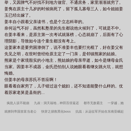
举，又因脾气不好找不到地方做官、不通庶务，家里渐渐就穷了。
姜隽在原主十几岁的时候病死了，留下孤儿寡母三人，如今姐姐姜
玉已经出嫁了。
姜丰自小跟着父亲读书，也是个立志科举的。
奈何运气不好，虽然私塾里的先生都说他火候到了，可就是不中。
在姜丰看来，是原主第一次考试就落榜，心态就崩了，后面有了心
理阴影，导致如今连个童生都没有考上。
这姜家本是要穷困潦倒了，说不准姜丰也要打光棍了，好在姜父有
先见之明，在世时曾经给原主定了一门亲，是邻镇熊家的姑娘。
熊家是个家境殷实的小地主，熊姑娘的母亲早逝，如今是继母金氏
当家。因姜丰不成器，金氏恐怕别人说她眼看着继女跳火坑，就想
悔婚。
但姜丰的母亲苏氏不答应啊！
眼看着自家穷了，儿子错过这个媳妇，还不知道能娶什么样的。仗
着苏家老舅是县衙的...
疯批人设不能崩
九叔：洞天福地，种田百倍返还
都市无敌霸主
一穿越，她
就撩到帝国首富当老公
快穿之拯救黑化boss
抗战：从远征军开始在东南亚崛起
哭惹，脆皮大佬又手撕剧情了
一人：你跟我的响雷果实说去吧！
队长你宝贝老
婆又靠画画破案了
在线鉴宠，大哥这狗认为在训你啊
夫君，本宫徒儿有点多