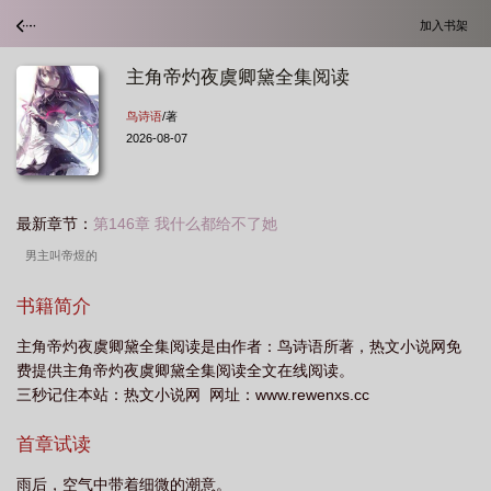
加入书架
主角帝灼夜虞卿黛全集阅读
鸟诗语
/著
2026-08-07
最新章节：
第146章 我什么都给不了她
男主叫帝煜的
书籍简介
主角帝灼夜虞卿黛全集阅读是由作者：鸟诗语所著，热文小说网免
费提供主角帝灼夜虞卿黛全集阅读全文在线阅读。
三秒记住本站：热文小说网 网址：www.rewenxs.cc
首章试读
雨后，空气中带着细微的潮意。