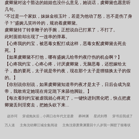
虞卿黛对这个豁达的姐姐也没什么意见，她说话，虞卿黛也愿意听
几句。
“不过是一个家奴，妹妹金枝玉叶，若是为他动了怒，岂不是伤了身
子？”盛婉儿笑吟吟的，规劝着虞卿黛。
虞卿黛转了转拿鞭子的手腕，正想说自已打累了，不打了。
此时面前却出现了一连串的弹幕。
【心疼我的灼宝，被恶毒女配打成这样，恶毒女配虞卿黛去死去
死。】
【如果虞卿黛不打他，哪有盛婉儿给帝灼夜疗伤的机会啊？】
【心疼我灼宝，心疼心疼，讨厌虞卿黛，无脑恶毒，还想嫁给太
子，蠢的要死，太子就是帝灼夜，现在那个太子是狸猫换太子的假
的。】
【你别说你别说，如果虞卿黛知道帝灼夜才是太子，日后会成为皇
帝，我敢肯定她现在肯定跪下来舔他脚趾。】
【每次看到灼宝被虐我就心疼死了，一键快进到黑化吧，快点把虞
卿黛丢到淫窝去，把她头砍下来...
赵亦珂
穿成炮灰后，小两口在年代文逆袭
葬神渊
星武剑尊
穿书后我成了
万人迷
主角沈幼卿江城全集阅读
主角沈蓉萧乘渊重回十八岁我一脚蹬了狠毒状
元
完蛋！我养的炉鼎是正道仙尊
沈蓉萧乘渊笔趣阁无弹窗
主角沈蓉萧乘渊全