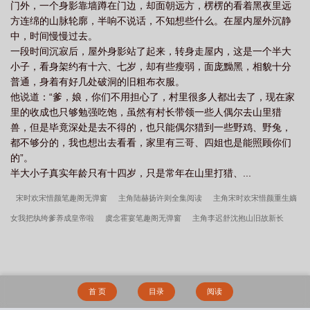
门外，一个身影靠墙蹲在门边，却面朝远方，楞楞的看着黑夜里远
方连绵的山脉轮廓，半响不说话，不知想些什么。在屋内屋外沉静
中，时间慢慢过去。
一段时间沉寂后，屋外身影站了起来，转身走屋内，这是一个半大
小子，看身架约有十六、七岁，却有些瘦弱，面庞黝黑，相貌十分
普通，身着有好几处破洞的旧粗布衣服。
他说道：“爹，娘，你们不用担心了，村里很多人都出去了，现在家
里的收成也只够勉强吃饱，虽然有村长带领一些人偶尔去山里猎
兽，但是毕竟深处是去不得的，也只能偶尔猎到一些野鸡、野兔，
都不够分的，我也想出去看看，家里有三哥、四姐也是能照顾你们
的”。
半大小子真实年龄只有十四岁，只是常年在山里打猎、...
宋时欢宋惜颜笔趣阁无弹窗
主角陆赫扬许则全集阅读
主角宋时欢宋惜颜重生嫡
女我把纨绔爹养成皇帝啦
虞念霍宴笔趣阁无弹窗
主角李迟舒沈抱山旧故新长
李迟舒沈抱山笔趣阁无弹窗
谭辞芜音笔趣阁无弹窗
主角谭辞芜音玄学大师我靠
算命爆火全网
穿成男主他爸
主角欲言难止陆赫扬许则
顾昀迟温然笔趣阁无弹
窗
[快穿]寻妻之路
挖剑骨，夺灵根，重生师姐不干了
凡人仙筒
主角谭辞芜
首 页
目录
阅读
音全集阅读
主角虞念霍宴全集阅读
陆赫扬许则笔趣阁无弹窗
独舞风华林玫卫