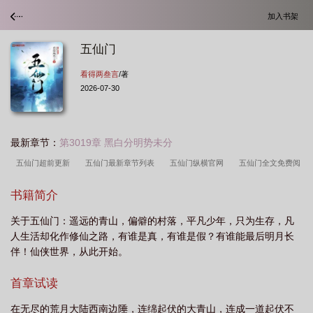
加入书架
五仙门
看得两叁言
/著
2026-07-30
最新章节：
第3019章 黑白分明势未分
五仙门超前更新
五仙门最新章节列表
五仙门纵横官网
五仙门全文免费阅
读
五仙门境界划分
五仙门纵横
五仙门女主角是谁
五仙门免费阅读笔趣
书籍简介
阁
五仙门全本免费阅读
五仙门最新章节在线阅读
五仙门好看吗
五仙门
关于五仙门：遥远的青山，偏僻的村落，平凡少年，只为生存，凡
在线阅读
五仙门最新章节
五仙门全文完整版
五仙门 看得两叁言
五仙
人生活却化作修仙之路，有谁是真，有谁是假？有谁能最后明月长
门百科
五仙门人物简介大全
五仙门百度百科
五仙门发电厂
五仙门笔趣
伴！仙侠世界，从此开始。
阁最新章节
五仙门简介
五仙门TXT免费
五仙门全文免费阅读无弹窗
五
首章试读
仙门TXT八零
五仙门最新
五仙门笔趣阁
五仙门笔趣阁阅读
五仙门在哪
个平台更新
五仙门免费阅读
五仙门免费正版
五仙门女主角有几个
五仙
在无尽的荒月大陆西南边陲，连绵起伏的大青山，连成一道起伏不