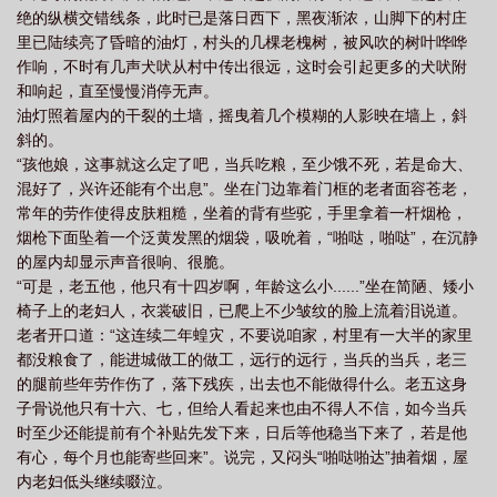
绝的纵横交错线条，此时已是落日西下，黑夜渐浓，山脚下的村庄
门最新免费阅读全文
五仙门最新章节免费阅读
凡尘飞仙
五仙门TXT
五
里已陆续亮了昏暗的油灯，村头的几棵老槐树，被风吹的树叶哗哗
仙门全文免费
五仙门李言
作响，不时有几声犬吠从村中传出很远，这时会引起更多的犬吠附
和响起，直至慢慢消停无声。
油灯照着屋内的干裂的土墙，摇曳着几个模糊的人影映在墙上，斜
斜的。
“孩他娘，这事就这么定了吧，当兵吃粮，至少饿不死，若是命大、
混好了，兴许还能有个出息”。坐在门边靠着门框的老者面容苍老，
常年的劳作使得皮肤粗糙，坐着的背有些驼，手里拿着一杆烟枪，
烟枪下面坠着一个泛黄发黑的烟袋，吸吮着，“啪哒，啪哒”，在沉静
的屋内却显示声音很响、很脆。
“可是，老五他，他只有十四岁啊，年龄这么小......”坐在简陋、矮小
椅子上的老妇人，衣裳破旧，已爬上不少皱纹的脸上流着泪说道。
老者开口道：“这连续二年蝗灾，不要说咱家，村里有一大半的家里
都没粮食了，能进城做工的做工，远行的远行，当兵的当兵，老三
的腿前些年劳作伤了，落下残疾，出去也不能做得什么。老五这身
子骨说他只有十六、七，但给人看起来也由不得人不信，如今当兵
时至少还能提前有个补贴先发下来，日后等他稳当下来了，若是他
有心，每个月也能寄些回来”。说完，又闷头“啪哒啪达”抽着烟，屋
内老妇低头继续啜泣。