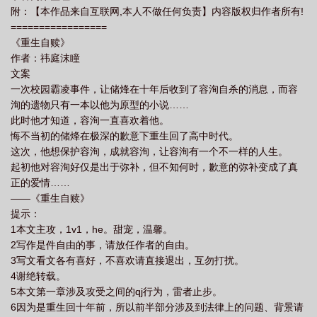
附：【本作品来自互联网,本人不做任何负责】内容版权归作者所有!
=================
《重生自赎》
作者：祎庭沫瞳
文案
一次校园霸凌事件，让储烽在十年后收到了容洵自杀的消息，而容
洵的遗物只有一本以他为原型的小说……
此时他才知道，容洵一直喜欢着他。
悔不当初的储烽在极深的歉意下重生回了高中时代。
这次，他想保护容洵，成就容洵，让容洵有一个不一样的人生。
起初他对容洵好仅是出于弥补，但不知何时，歉意的弥补变成了真
正的爱情……
——《重生自赎》
提示：
1本文主攻，1v1，he。甜宠，温馨。
2写作是件自由的事，请放任作者的自由。
3写文看文各有喜好，不喜欢请直接退出，互勿打扰。
4谢绝转载。
5本文第一章涉及攻受之间的qj行为，雷者止步。
6因为是重生回十年前，所以前半部分涉及到法律上的问题、背景请