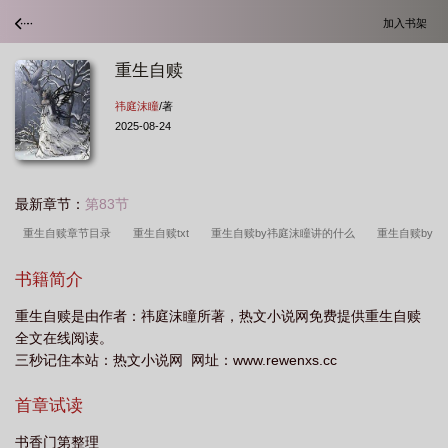
加入书架
重生自赎
祎庭沫瞳
/著
2025-08-24
最新章节：
第83节
重生自赎章节目录
重生自赎txt
重生自赎by祎庭沫瞳讲的什么
重生自赎by
祎庭沫瞳讲了什么
重生自赎by祎庭沫瞳百度
重生自赎by祎庭沫瞳排雷
重
书籍简介
生自赎全文加番外txt
重生自赎(主攻)
重生自赎by祎庭沫瞳txt百度
重生自赎
重生自赎是由作者：祎庭沫瞳所著，热文小说网免费提供重生自赎
讲的什么
重生自赎by祎庭沫瞳
重生自赎全文阅读
重生自赎全文免费阅
全文在线阅读。
读
重生自赎番外全
重生自赎by祎庭沫瞳txt
重生自赎免费阅读
重生自
三秒记住本站：热文小说网 网址：www.rewenxs.cc
赎txt百度
重生自赎 第1章
重生自赎txt祎庭沫瞳
首章试读
书香门第整理