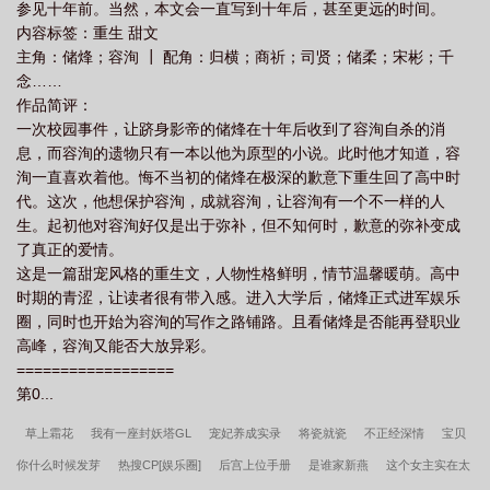
参见十年前。当然，本文会一直写到十年后，甚至更远的时间。
内容标签：重生 甜文
主角：储烽；容洵 ┃ 配角：归横；商祈；司贤；储柔；宋彬；千
念……
作品简评：
一次校园事件，让跻身影帝的储烽在十年后收到了容洵自杀的消
息，而容洵的遗物只有一本以他为原型的小说。此时他才知道，容
洵一直喜欢着他。悔不当初的储烽在极深的歉意下重生回了高中时
代。这次，他想保护容洵，成就容洵，让容洵有一个不一样的人
生。起初他对容洵好仅是出于弥补，但不知何时，歉意的弥补变成
了真正的爱情。
这是一篇甜宠风格的重生文，人物性格鲜明，情节温馨暖萌。高中
时期的青涩，让读者很有带入感。进入大学后，储烽正式进军娱乐
圈，同时也开始为容洵的写作之路铺路。且看储烽是否能再登职业
高峰，容洵又能否大放异彩。
==================
第0...
草上霜花
我有一座封妖塔GL
宠妃养成实录
将瓷就瓷
不正经深情
宝贝
你什么时候发芽
热搜CP[娱乐圈]
后宫上位手册
是谁家新燕
这个女主实在太