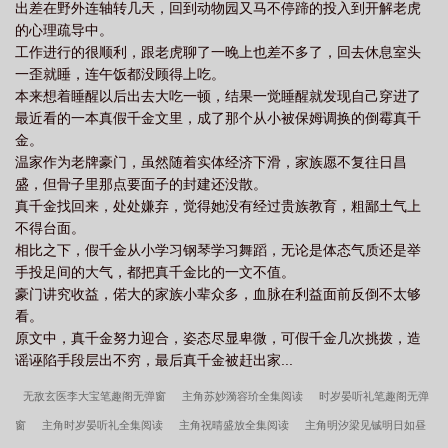
出差在野外连轴转几天，回到动物园又马不停蹄的投入到开解老虎
的心理疏导中。
工作进行的很顺利，跟老虎聊了一晚上也差不多了，回去休息室头
一歪就睡，连午饭都没顾得上吃。
本来想着睡醒以后出去大吃一顿，结果一觉睡醒就发现自己穿进了
最近看的一本真假千金文里，成了那个从小被保姆调换的倒霉真千
金。
温家作为老牌豪门，虽然随着实体经济下滑，家族愿不复往日昌
盛，但骨子里那点要面子的封建还没散。
真千金找回来，处处嫌弃，觉得她没有经过贵族教育，粗鄙土气上
不得台面。
相比之下，假千金从小学习钢琴学习舞蹈，无论是体态气质还是举
手投足间的大气，都把真千金比的一文不值。
豪门讲究收益，偌大的家族小辈众多，血脉在利益面前反倒不太够
看。
原文中，真千金努力迎合，姿态尽显卑微，可假千金几次挑拨，造
谣诬陷手段层出不穷，最后真千金被赶出家...
无敌玄医李大宝笔趣阁无弹窗
主角苏妙漪容玠全集阅读
时岁晏听礼笔趣阁无弹
窗
主角时岁晏听礼全集阅读
主角祝晴盛放全集阅读
主角明汐梁见铖明日如昼