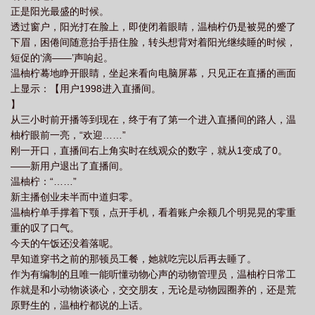
正是阳光最盛的时候。
透过窗户，阳光打在脸上，即使闭着眼睛，温柚柠仍是被晃的蹙了
下眉，困倦间随意抬手捂住脸，转头想背对着阳光继续睡的时候，
短促的‘滴——’声响起。
温柚柠蓦地睁开眼睛，坐起来看向电脑屏幕，只见正在直播的画面
上显示：【用户1998进入直播间。
】
从三小时前开播等到现在，终于有了第一个进入直播间的路人，温
柚柠眼前一亮，“欢迎……”
刚一开口，直播间右上角实时在线观众的数字，就从1变成了0。
——新用户退出了直播间。
温柚柠：“……”
新主播创业未半而中道归零。
温柚柠单手撑着下颚，点开手机，看着账户余额几个明晃晃的零重
重的叹了口气。
今天的午饭还没着落呢。
早知道穿书之前的那顿员工餐，她就吃完以后再去睡了。
作为有编制的且唯一能听懂动物心声的动物管理员，温柚柠日常工
作就是和小动物谈谈心，交交朋友，无论是动物园圈养的，还是荒
原野生的，温柚柠都说的上话。