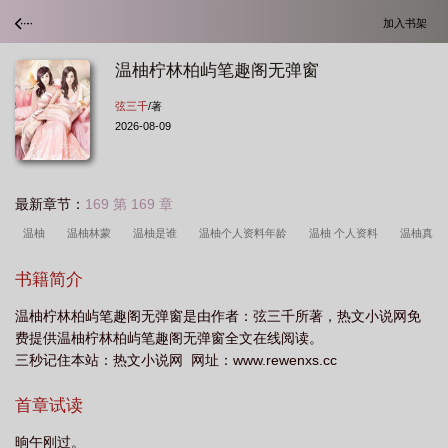
加入书架
温柚柠林柏屿笔趣阁无弹窗
弦三千
/著
2026-08-09
最新章节：
169 第 169 章
温柚
温柚林蒙
温柚是谁
温柚个人资料年龄
温柚 个人资料
温柚真
名叫什么
女主叫温柚的
温柚本人
温柚原名叫什么
温柚知乎
书籍简介
温柚柠林柏屿笔趣阁无弹窗是由作者：弦三千所著，热文小说网免
费提供温柚柠林柏屿笔趣阁无弹窗全文在线阅读。
三秒记住本站：热文小说网 网址：www.rewenxs.cc
首章试读
晌午刚过。