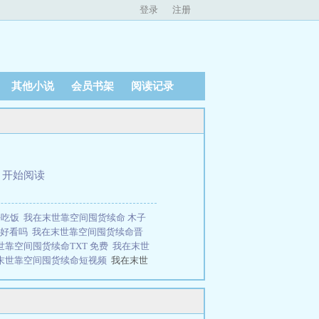
登录
注册
其他小说
会员书架
阅读记录
、
开始阅读
好吃饭
我在末世靠空间囤货续命 木子
命好看吗
我在末世靠空间囤货续命晋
世靠空间囤货续命TXT 免费
我在末世
末世靠空间囤货续命短视频
我在末世
阅读。