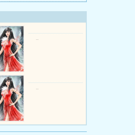
...
...