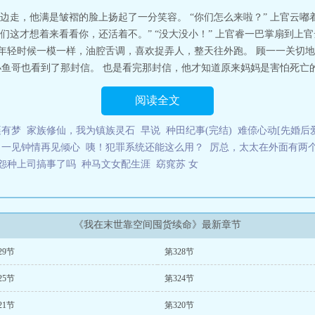
边走，他满是皱褶的脸上扬起了一分笑容。 “你们怎么来啦？” 上官云嘟
这才想着来看看你，还活着不。” “没大没小！” 上官睿一巴掌扇到上
年轻时候一模一样，油腔舌调，喜欢捉弄人，整天往外跑。 顾一一关切地
小鱼哥也看到了那封信。 也是看完那封信，他才知道原来妈妈是害怕死亡的
阅读全文
襄有梦
家族修仙，我为镇族灵石
早说
种田纪事(完结)
难倷心动[先婚后爱
：一见钟情再见倾心
咦！犯罪系统还能这么用？
厉总，太太在外面有两
怨种上司搞事了吗
种马文女配生涯
窈窕苏 女
《我在末世靠空间囤货续命》最新章节
29节
第328节
25节
第324节
21节
第320节