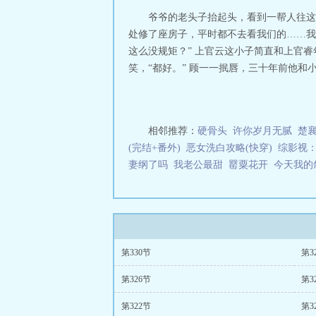
爷爷的老头子抬起头，看到一帮人往这
处修了座房子，平时都不去看我们的……我们
这么没规矩？” 上官云这小子简直和上官睿
笑，“都好。” 顾一一抿唇，三十年前他和
相邻推荐：
硬骨头
许你岁月无腻
楚
(完结+番外)
恶女洗白攻略(快穿)
综影视
妻纲了吗
我老公最甜
罂粟花开
今天我的
第330节
第3
第326节
第3
第322节
第3