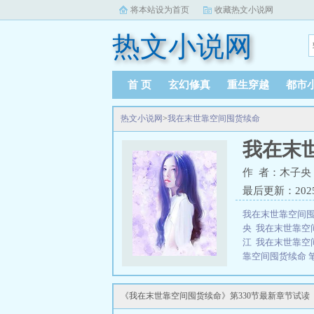
将本站设为首页
收藏热文小说网
热文小说网
首 页
玄幻修真
重生穿越
都市
热文小说网
>
我在末世靠空间囤货续命
我在末
作 者：木子央
最后更新：2025-0
我在末世靠空间囤
央
我在末世靠空
江
我在末世靠空
靠空间囤货续命 
靠空间囤货续命
三秒记住本站：热文
《我在末世靠空间囤货续命》第330节最新章节试读