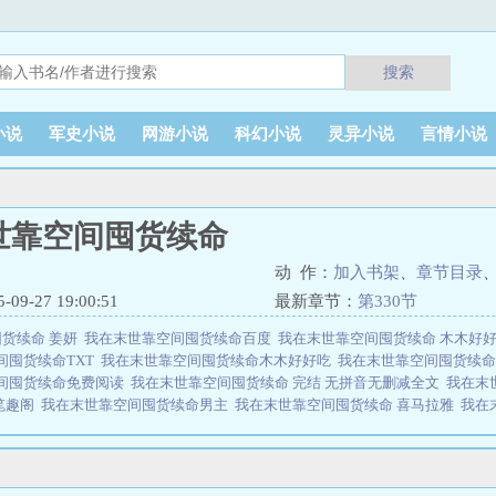
搜索
小说
军史小说
网游小说
科幻小说
灵异小说
言情小说
世靠空间囤货续命
动 作：
加入书架
、
章节目录
9-27 19:00:51
最新章节：
第330节
货续命 姜妍
我在末世靠空间囤货续命百度
我在末世靠空间囤货续命 木木好
间囤货续命TXT
我在末世靠空间囤货续命木木好好吃
我在末世靠空间囤货续
间囤货续命免费阅读
我在末世靠空间囤货续命 完结 无拼音无删减全文
我在末
笔趣阁
我在末世靠空间囤货续命男主
我在末世靠空间囤货续命 喜马拉雅
我在
是由作者：木子央所著，热文小说网免费提供我在末世靠空间囤货续命全文在线
小说网 网址：www.rewenxs.cc我在末世靠空间囤货续命