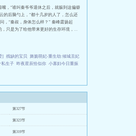
着嘴，“谁叫秦爷爷退休之后，就躲到这偏僻
官云的后脑勺上，“都十几岁的人了，怎么还
问，“秦叔，身体怎么样？” 秦峰霆扬起
，只是为了给他带来更好的生存环境，...
]
残缺的宝贝
旖旎萌妃-重生劫:倾城丑妃
个私生子
昨夜星辰恰似你
小寡妇今日重振
第327节
第323节
第319节