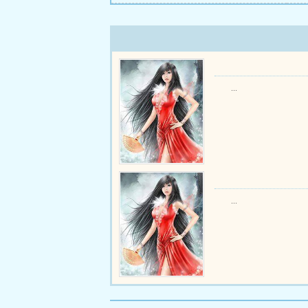
...
...