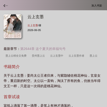
加入书架
云上玄墨
云上玄墨
/著
2026-06-05
最新章节：
第2644章 这个夏天的幸福句号
墨上云梢全文免费
贵州墨上云
云上玄墨中
云上玄墨作者
墨上云
梢
云玄是什么意思
云上仙青玄道人是真的道长吗
紫云给释永信的神仙名
书籍简介
字
云上玄墨十大隐士是谁
云墨苍生玄霄
云上玄墨作者是谁
云上墨
关于云上玄墨：姜尚太公王者归来，与紫隐辅佐桃花神仙，玄皇女
攻
云上
墨玄青云宗
云上云上
云墨云玄生
墨上云梢作品集
释永
帝，重启新的时空。太公以一直钩，淘汰了所有的鱼，仿效当年得
信的神仙名字
云墨上仙
云玄是谁
云上云上在线阅读
云玄cp
墨上
文王一样，只是这一次得的是桃花神仙。
云捎
云上玄墨隐士
云上玄墨 云上玄墨
云上阡陌
云凉玄墨
作者墨
首章试读
上云霄
云上玄墨的作者是谁
云上玄墨介绍
墨上云网络科技工作室
宣纸上滴落了第一滴墨，是笔上有神才滴落的，