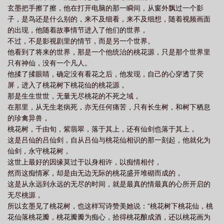
玄墨把手擦了擦，他在打开电脑的那一瞬间，从窗外飘过一个影
子，是鸟还是什么别的，来不及细看，来不及细想，随着视频画面
的出现，他随着故事情节进入了他们的世界，
不过，不是影视剧里的情节，而是另一个世界。
他看到了将来的世界，那是一个他统治的桃花源，只是那个世界里
只有神仙，没有一个凡人。
他揉了揉眼睛，确定没有看花之后，他发现，自己的心穿透了荧
屏，进入了桃花树下桃花仙的桃花源，
那是生生世世，无量无尽桃花的不死之域，
在那里，从无生老病死，亦无任何痛苦，只有长生树，和树下栖息
的珍禽异兽，
桃花树，千由旬，紫翡翠，落于其上，还有仙剑也落于其上，
这是吕仙的吕仙剑，自从吕仙与桃花仙相识的那一刻起，他就化为
仙剑，永守桃花树，
这世上最好的因缘莫过于以身相许，以痴情相付，
然而这痴情冢，却是由无边无际的桃花盛开堆砌而成的，
这是从永远到永远的无尽的时间，就是最真的情最真的心所开启的
无尽桃源，
所以玄墨见了桃花树，也这样写诗赞美她说：“桃花树下桃花仙，桃
花仙落桃花瓣，桃花瓣瓣为痴心，拾得桃花酿成酒，还以桃花画为