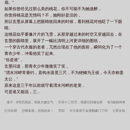
扇。”
如果你曾经见过那么美的桃花，你不可能不为她迷醉，
你觉得桃花是无情吗？不，她刚好是活的，
所以玄墨从屏幕上把眼睛收回来的时候，看到桃花对他眨了一下眼
睛。
这桃花似乎要像片片的飞雪，从那穿越过来的时空又穿越回去，在
玄墨的眼睛里，展开了一幅比清明上河更详细的图纸，
一个穿古代衣服的老者，兀然出现在了他的面前，瞬间化为了一个
青衣少年，冲着他笑了起来。
“你是谁”，
玄墨问道，那青衣少年微微笑了笑，
“渭水河畔常垂钓，直钩水面竟三尺，不为鲤鲫为王侯，今天亦称姜
太公，”
原来这是三千年以前就守着渭水河畔的老叟，
可是谁又能说，三...
港片：B哥扔我泥，我拿大嫂出气
开局十二符咒，我要玩转修仙界
给S级精神体
们当幼师
沙雕备胎，在线改命！
芳踪
今天真假千金推翻豪门了吗
七零女知
青美又凶
权力巅峰：从基层警员开始
七零非常一家人
回到古代从一无所有开
始
穿成女主的妹妹后被流放了
穿越万界，成就世界之龙
被迫和前驸马复婚