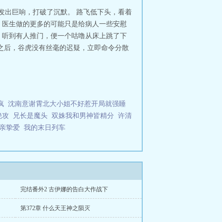
无错字版
海贼从捡到红发断臂开始笔
次发出巨响，打破了沉默。 路飞低下头，看着
红发断臂开始无弹窗最新章节
海贼从
，医生做的更多的可能只是给病人一些安慰
读
海贼从捡到红发断臂开始123读书
，听到有人推门，便一个咕噜从床上跳了下
臂开始阅读
海贼从捡到红发断臂开始
之后，谷虎没有丝毫的迟疑，立即命令分散
到红发断臂开始精校版免费
海贼从捡
中文网
海贼从捡到红发断臂开始在线
捡到红发断臂开始全文免费阅读软
断臂，夏诺发现献祭那些改变世界线的
刑架？我吃！这什么？路飞的草帽？
，《千锤百炼，我的肉体登峰造
疯
沈南意谢霄北大小姐不好惹开局就强睡
满》《海贼之疾风剑豪》，欢迎入
绝攻
兄长是魔头
双姝我和男神皆精分
许清
亲挚爱
我的末日列车
完结番外2 古伊娜的告白大作战下
第372章 什么天王神之陨灭