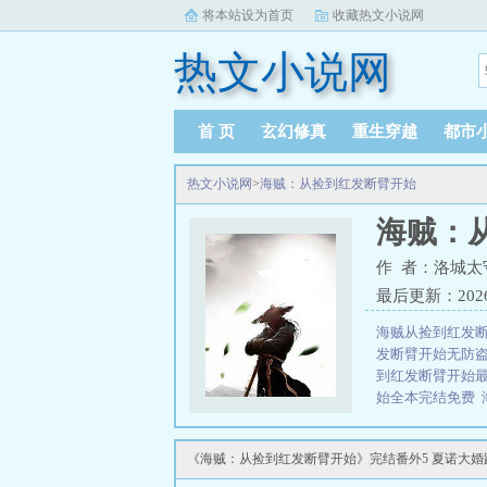
将本站设为首页
收藏热文小说网
热文小说网
首 页
玄幻修真
重生穿越
都市
热文小说网
>
海贼：从捡到红发断臂开始
海贼：
作 者：洛城太
最后更新：2026-0
海贼从捡到红发
发断臂开始无防
到红发断臂开始
始全本完结免费
开始笔趣阁最新
到红发断臂开始
《海贼：从捡到红发断臂开始》完结番外5 夏诺大
阅读
海贼从捡到
从捡到红发断臂