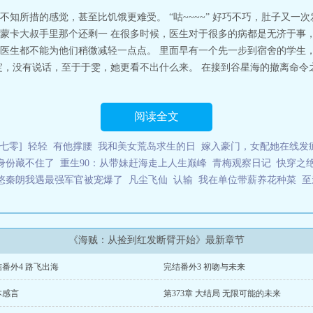
 最新章节列表
海贼从捡到红发断臂开始全本
海贼从捡到红发断臂开始手打
知所措的感觉，甚至比饥饿更难受。 “咕~~~~” 好巧不巧，肚子又一
捡到红发断臂开始原著
海贼从捡到红发断臂开始免费阅读无弹窗
海贼从捡到
蒙卡大叔手里那个还剩一 在很多时候，医生对于很多的病都是无济于事
始番外
海贼从捡到红发断臂开始奇书网
海贼从捡到红发断臂开始全文免费阅
医生都不能为他们稍微减轻一点点。 里面早有一个先一步到宿舍的学生
发断臂开始 零点
海贼从捡到红发断臂开始笔趣阁免费阅读
海贼从捡到红发断
绽，没有说话，至于于雯，她更看不出什么来。 在接到谷星海的撤离命令
贼从捡到红发断臂开始全文
海贼从捡到红发断臂开始无弹窗笔趣阁
海贼从捡
最新章节 无弹窗
海贼从捡到红发断臂开始在线
海贼从捡到红发断臂开始第三
海贼从捡到红发断臂开始笔趣阁无弹窗
海贼从捡到红发断臂开始最新
海贼从
被贝尔梅尔捡回橘子园。阿龙海贼团入侵在即，还好觉醒献祭系统，捡到红发
阅读全文
获取巨额积分，强化自身。这什么？古伊娜的大快梯？我吃！这什么，罗杰的绞
吃，全吃了！先发育再出海，到处薅羊毛拿积分，薅秃这大海贼时代！本书又名
七零]
轻轻
有他撑腰
我和美女荒岛求生的日
嫁入豪门，女配她在线发
我真不是剑豪啊！别跟着我了！》【已有两本海贼精品老书，《人在海贼颜值拉
身份藏不住了
重生90：从带妹赶海走上人生巅峰
青梅观察日记
快穿之
到红发断臂开始
悠秦朗我遇最强军官被宠爆了
凡尘飞仙
认输
我在单位带薪养花种菜
至
《海贼：从捡到红发断臂开始》最新章节
番外4 路飞出海
完结番外3 初吻与未来
本感言
第373章 大结局 无限可能的未来