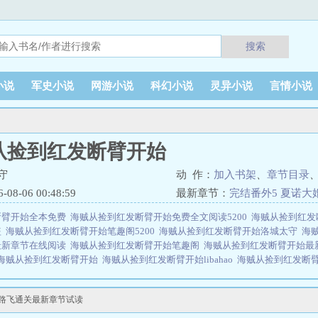
搜索
小说
军史小说
网游小说
科幻小说
灵异小说
言情小说
从捡到红发断臂开始
守
动 作：
加入书架
、
章节目录
8-06 00:48:59
最新章节：
完结番外5 夏诺大
断臂开始全本免费
海贼从捡到红发断臂开始免费全文阅读5200
海贼从捡到红发
盗
海贼从捡到红发断臂开始笔趣阁5200
海贼从捡到红发断臂开始洛城太守
海
最新章节在线阅读
海贼从捡到红发断臂开始笔趣阁
海贼从捡到红发断臂开始最
海贼从捡到红发断臂开始
海贼从捡到红发断臂开始libahao
海贼从捡到红发断
章节
海贼从捡到红发断臂开始(1-149)
海贼从捡到红发断臂开始无错版
海贼从捡
在线阅读免费
海贼从捡到红发断臂开始精校版
海贼从捡到红发断臂开始免费阅
婚路飞通关最新章节试读
红发断臂开始无弹窗阅读
海贼从捡到红发断臂开始 洛城太守
海贼从捡到红发
开始最新章节
海贼从捡到红发断臂开始笔趣阁最新章节TXT
海贼从捡到红发断