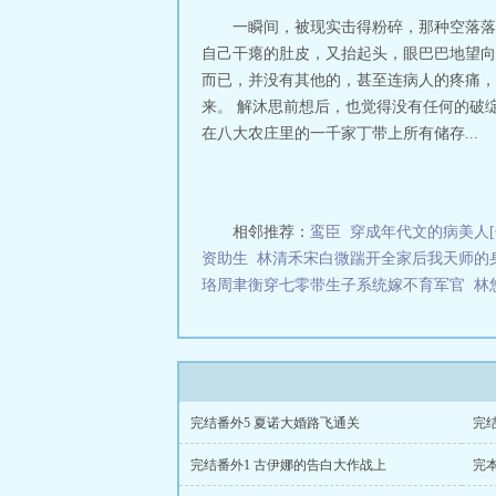
捡到红发断臂开始
一瞬间，被现实击得粉碎，那种空落落不
趣阁在线
海贼从
自己干瘪的肚皮，又抬起头，眼巴巴地望向
捡到红发断臂开
而已，并没有其他的，甚至连病人的疼痛，
网
海贼从捡到红
来。 解沐思前想后，也觉得没有任何的破
笔趣阁手机版
海
到红发断臂开始 
在八大农庄里的一千家丁带上所有储存...
阅读免费完整版
件
人在东海，刚
重要物品，即可
我也吃！我吃吃
相邻推荐：
鸾臣
穿成年代文的病美人[
极！》《鹰眼，
资助生
林清禾宋白微踹开全家后我天师的
坑】海贼：从捡
珞周聿衡穿七零带生子系统嫁不育军官
林
完结番外5 夏诺大婚路飞通关
完结
完结番外1 古伊娜的告白大作战上
完