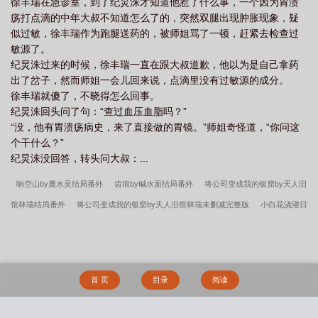
徐丰瑞在急诊室，到了纪炅洙才知道他惹了什么事，一个因为胃溃
疡打点滴的中年大叔不知道怎么了的，突然双腿出现肿胀现象，疑
似过敏，徐丰瑞作为跑腿送药的，被师姐骂了一顿，赶紧去检查过
敏源了。
纪炅洙过来的时候，徐丰瑞一直在跟大叔道歉，他以为是自己拿药
出了岔子，然而师姐一会儿回来说，点滴里没有过敏源的成分。
徐丰瑞就傻了，不晓得怎么回事。
纪炅洙回头问了句：“查过血压血脂吗？”
“没，他有胃溃疡病史，来了直接做的胃镜。”师姐奇怪道，“你问这
个干什么？”
纪炅洙没回答，转头问大叔：...
响空山by鹿水灵结局番外
齿痕by碱水面结局番外
将公司变成我的银窟by天人旧
馆林瑞结局番外
将公司变成我的银窟by天人旧馆林瑞未删减完整版
小白花浇灌日
常by穆以冬陈念安结局番外
响空山by鹿水灵未删减完整版
响空山by鹿水灵笔趣
阁无弹窗
小白花浇灌日常by穆以冬陈念安未删减完整版
归云断梦by鹿水灵结局
番外
将公司变成我的银窟by天人旧馆林瑞笔趣阁无弹窗
竹马弄青梅咖喱乌冬笔趣
首 页
目录
阅读
阁无弹窗
归云断梦by鹿水灵笔趣阁无弹窗
何风送我归by余竹未删减完整版
齿
痕by碱水面未删减完整版
竹马弄青梅咖喱乌冬未删减完整版
归云断梦by鹿水灵