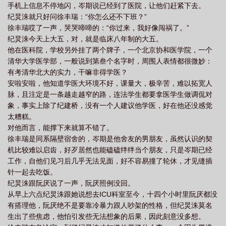
手机上信息不停地闪，岑期说已经到了医院，让他们赶紧下去。
纪炅洙就只好问徐丰瑞：“你怎么还不下班？”
徐丰瑞哎了一声，哭哭啼啼的：“你过来，我好像闯祸了。”
纪炅洙今天上大五，对，就是临床八年制的大五。
他在医科院，学校另外挂了两个牌子，一个北京协和医学院，一个
清华大学医学部，一般说到第叁个名字时，周围人表情都很微妙：
有考清华北大的实力，干嘛非得学医？
安啦安啦，他知道学医大环境不好，课量大，极辛苦，难以拓宽人
脉，且注定是一条越走越窄的路，连法学生都要拿医学生做调侃对
象，事实上除了纪建桥，没有一个人建议他学医，好在他还没感觉
太糟糕。
对他而言，能撑下来就算不错了。
徐丰瑞是同系隔壁宿舍的，岑期是他舍友的男朋友，虽然认识的契
机比较难以启齿，好歹居然也能磕磕绊绊当个朋友，只是岑期已经
工作，自他们见习后几乎无法见面，好不容易撞了轮休，才见缝插
针一起去吃饭。
纪炅洙跟阮厌说了一声，阮厌照例没回。
从早上六点纪炅洙跟她说想去ICU科室至今，十四个小时里阮厌都没
有搭理他，阮厌绝不是要靠冷暴力跟人吵架的性格，但纪炅洙莫名
生出了些焦虑，他怕引发些无法想象的后果，因此刻意没多想。