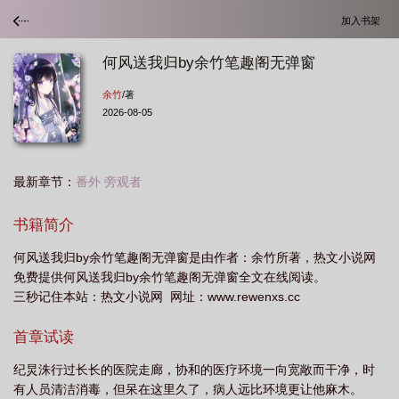
加入书架
何风送我归by余竹笔趣阁无弹窗
余竹
/著
2026-08-05
最新章节：
番外 旁观者
书籍简介
何风送我归by余竹笔趣阁无弹窗是由作者：余竹所著，热文小说网
免费提供何风送我归by余竹笔趣阁无弹窗全文在线阅读。
三秒记住本站：热文小说网 网址：www.rewenxs.cc
首章试读
纪炅洙行过长长的医院走廊，协和的医疗环境一向宽敞而干净，时
有人员清洁消毒，但呆在这里久了，病人远比环境更让他麻木。