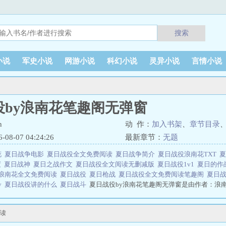
搜索
小说
军史小说
网游小说
科幻小说
灵异小说
言情小说
役by浪南花笔趣阁无弹窗
n
动 作：
加入书架
、
章节目录
8-07 04:24:26
最新章节：
无题
花
夏日战争电影
夏日战役全文免费阅读
夏日战争简介
夏日战役浪南花TXT
夏
度
夏日战神
夏日之战作文
夏日战役全文阅读无删减版
夏日战役1v1
夏日的作
y浪南花全文免费阅读
夏日战役
夏日枪战
夏日战役全文免费阅读笔趣阁
夏日
y
夏日战役讲的什么
夏日战斗
夏日战役by浪南花笔趣阁无弹窗是由作者：浪
趣阁无弹窗全文在线阅读。
小说网 网址：www.rewenxs.cc夏日战役by浪南花笔趣阁无弹窗
试读