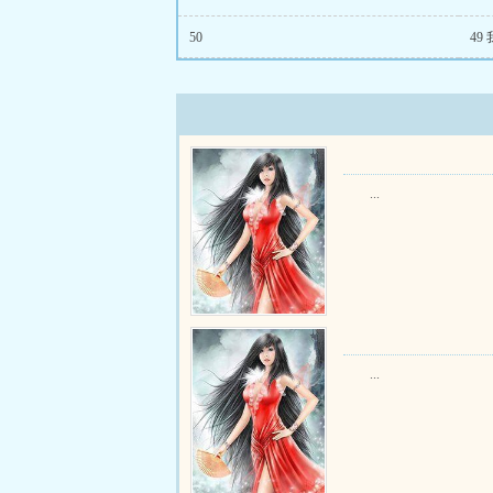
50
49
...
...