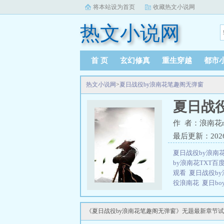
将本站设为首页
收藏热文小说网
热文小说网
首 页
玄幻修真
重生穿越
都市
热文小说网
>
夏日战役by浪南花笔趣阁无弹窗
夏日战
作 者：浪南花
最后更新：2026-0
夏日战役by浪南
by浪南花TXT百
观看
夏日战役b
役浪南花
夏日bo
战役by浪南花笔
三秒记住本站：热文
《夏日战役by浪南花笔趣阁无弹窗》无题最新章节