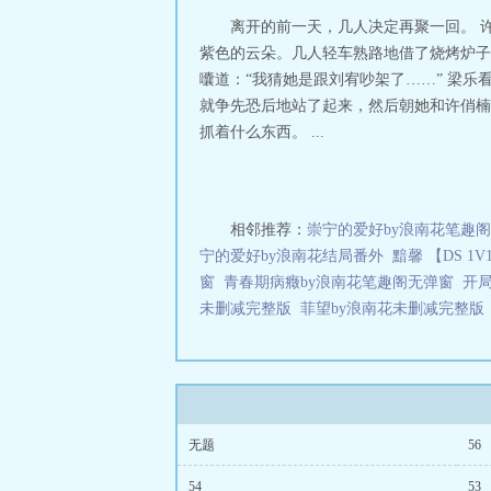
离开的前一天，几人决定再聚一回。 
紫色的云朵。几人轻车熟路地借了烧烤炉子
囔道：“我猜她是跟刘宥吵架了……” 梁
就争先恐后地站了起来，然后朝她和许俏楠
抓着什么东西。 ...
相邻推荐：
崇宁的爱好by浪南花笔趣
宁的爱好by浪南花结局番外
黯馨 【DS 1V
窗
青春期病癥by浪南花笔趣阁无弹窗
开
未删减完整版
菲望by浪南花未删减完整版
无题
56
54
53