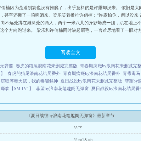
许俏楠因为是送别宴也没有推脱了，出乎意料的是许露却没来。 依旧是太
，甚至还搬了一箱啤酒来。梁乐笑着推推许俏楠：“许露怕你，所以没来？”
乐看向不远处蹲在滩涂处的两人，两个一米八几的身影蜷成一团，趴在地上
这个方向跑过来。 梁乐和许俏楠同时皱起眉毛，一言难尽地看了一眼对方
阅读全文
阁无弹窗
春虎的猫尾浪南花未删减完整版
青春期病癥by浪南花未删减完
1】
春虎的猫尾浪南花结局番外
青春期病癥by浪南花结局番外
青霉毒马【
局窃取淬毒天赋，我的毒能弑神
夏日战役by浪南花未删减完整版
菲望by
瘾欢【SM 1V1】
菲望by浪南花笔趣阁无弹窗
夏日战役by浪南花结局番
《夏日战役by浪南花笔趣阁无弹窗》最新章节
55 下
52 po1⒏υip