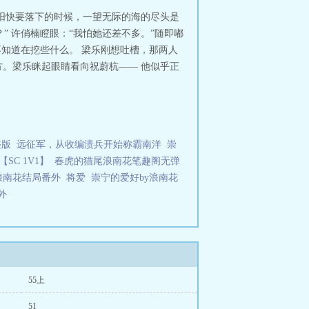
阳快要落下的时候，一望无际的海的尽头是
 许俏楠瞪眼：“我怕她还差不多。”随即嘟
不知道在挖些什么。 梁乐刚想吐槽，那两人
。梁乐眯起眼睛看向祝蔚杭—— 他似乎正
整版
远征军，从收编溃兵开始称霸南洋
崇
SC 1V1】
春虎的猫尾浪南花笔趣阁无弹
浪南花结局番外
将爱
崇宁的爱好by浪南花
外
55上
51