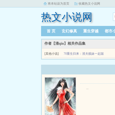
将本站设为首页
收藏热文小说网
热文小说网
首 页
玄幻修真
重生穿越
都市
作者【清qin】相关作品集
[其他小说]
70重生归来：渣夫贱妹一起踹
林清月前世活得憋屈又凄惨继妹林薇薇不仅抢走她
土坯房里病痛缠身孤独惨死。 …...
...