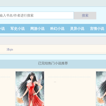
搜索
小说
军史小说
网游小说
科幻小说
灵异小说
言情小说
清qin
考来的工作，还勾搭上她的未婚夫陈子明。 两人联手算计，给她报名下乡，还霸占
已完结热门小说推荐
...