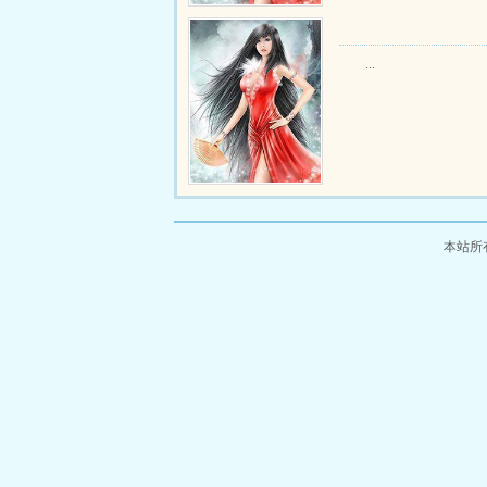
...
本站所