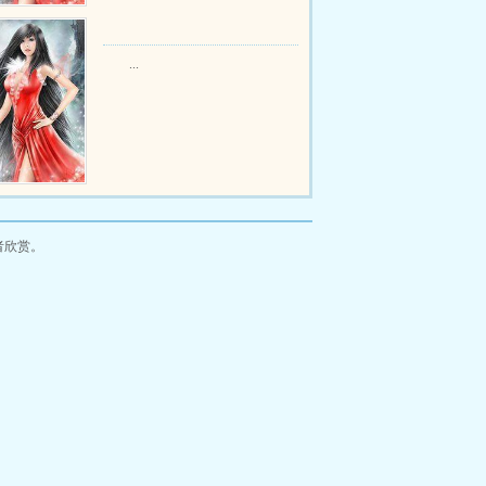
...
者欣赏。