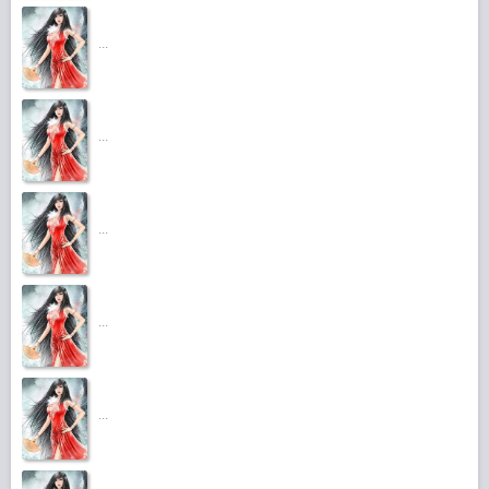
...
...
...
...
...