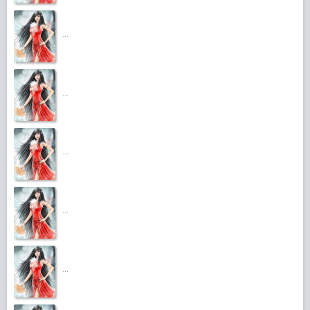
...
...
...
...
...