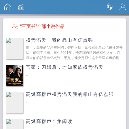
搜 索
“三页书”全部小说作品
权势滔天：我的靠山有亿点强
前世，高燃的父亲被诬陷，锒铛入狱，紧接着他自己也被诬陷开
除，郁郁不得志。重生2001年，他发现自己居然有个大伯，而
且大伯的背景有亿点强。于是，他决定抓住这个千载难逢的机
会，利用重生者的先知优势，逆天改命。从此，高燃在官场与娱
官家：闪婚后，才知家族权势滔天
乐圈权...
...
高燃高群声权势滔天我的靠山有亿点强
...
高燃高群声全集阅读
...