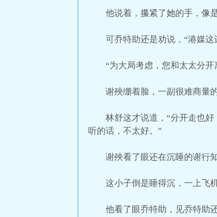
他说着，攥紧了她的手，像
可乔特助还是劝说，“港媒这
“为大局考虑，您和太太分开
谢殃绷着脸，一副很难商量
林舒这才说道，“分开走也
听的话，不太好。”
谢殃看了眼还在沉睡的谢行
这小子倒是睡得沉，一上飞
他看了眼乔特助，见乔特助