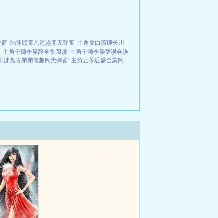
弹窗
陆渊顾青凰笔趣阁无弹窗
主角夏白薇顾长川
主角宁穗季晏辞全集阅读
主角宁穗季晏辞误会误
洪渊盘古弟弟笔趣阁无弹窗
主角云苓迟盛全集阅
...