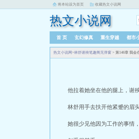
将本站设为首页
收藏热文小说网
热文小说网
首 页
玄幻修真
重生穿越
都市
热文小说网
>
林舒谢殃笔趣阁无弹窗
> 第146章 我
他拉着她坐在他的腿上，谢
林舒用手去扶开他紧蹙的眉头
她很少见他因为工作的事情