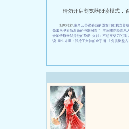
请勿开启浏览器阅读模式，
相邻推荐:
主角云苓迟盛我的盟友们把我当养
亮出马甲着急离婚的他瞬间慌了
主角陆渊顾青凰
会加倍原来我是他的挚爱
火影：不想被柴刀的我
读
重生末世：我抢了女神的金手指
主角洪渊盘古
...