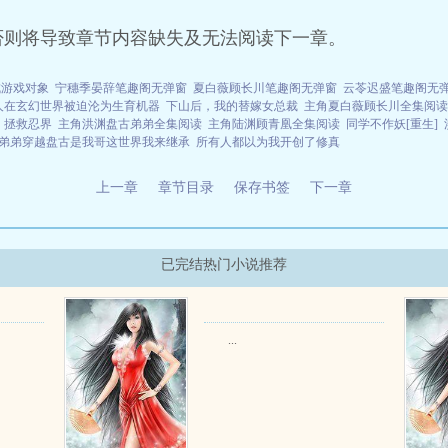
否则将导致章节内容缺失及无法阅读下一章。
成游戏对象
宁穗季晏辞笔趣阁无弹窗
夏白薇顾长川笔趣阁无弹窗
云苓迟盛笔趣阁无
人在玄幻世界被迫沦为生育机器
下山后，我的替嫁女总裁
主角夏白薇顾长川全集阅读
，拯救忍界
主角洪渊盘古弟弟全集阅读
主角陆渊顾青凰全集阅读
同学不作妖[重生]
弟弟穿越盘古是我哥这世界我来继承
所有人都以为我开创了修真
上一章
章节目录
保存书签
下一章
已完结热门小说推荐
...