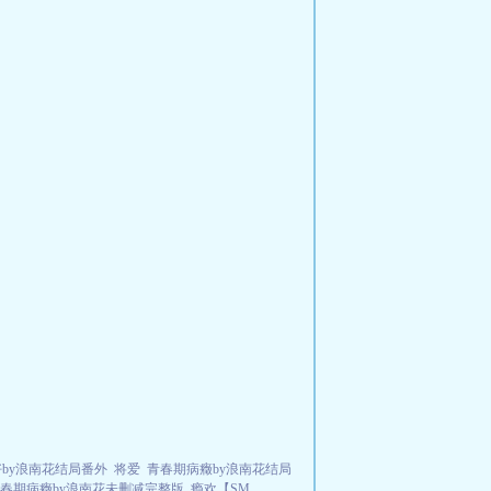
by浪南花结局番外
将爱
青春期病癥by浪南花结局
春期病癥by浪南花未删减完整版
瘾欢【SM