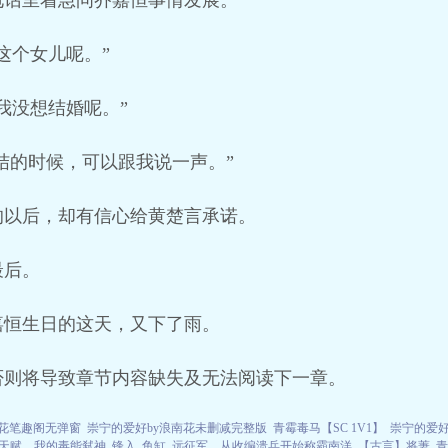
电话里着急问乔嘉恒事情发展。
这个女儿呢。”
我没想结婚呢。”
想结的时候，可以跟我说一声。”
的以后，却有信心给黄楚言承诺。
最后。
嘉恒生日的这天，又下了雨。
否则将导致章节内容缺失及无法阅读下一章。
南花笔趣阁无弹窗
崇宁的爱好by浪南花未删减完整版
青霉毒马【SC 1V1】
崇宁的爱好
天赋，我的毒能弑神
锋入
鱼缸
远征军，从收编溃兵开始称霸南洋
【古言】将萋
青