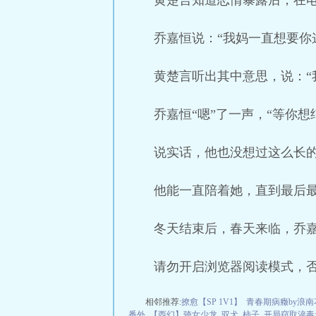
黄楚言知道恋情暴露后，在
乔嘉恒说：“我妈一直想要你
黄楚言听出其中意思，说：“
乔嘉恒“嗯”了一声，“等你
说实话，他也没想过这么长
他能一直陪着她，直到最后
冬天结束后，春天来临，乔
请勿开启浏览器阅读模式，
相邻推荐:
撩愈【SP 1V1】
青春期病癥by浪
番外
【西幻】骑女少龙
驭犬
柿子
开局窃取淬毒