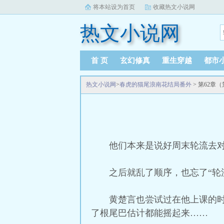
将本站设为首页
收藏热文小说网
热文小说网
首 页
玄幻修真
重生穿越
都市
热文小说网
>
春虎的猫尾浪南花结局番外
> 第62章
他们本来是说好周末轮流去
之后就乱了顺序，也忘了“轮
黄楚言也尝试过在他上课的
了根尾巴估计都能摇起来……