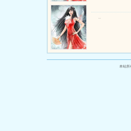
...
本站所