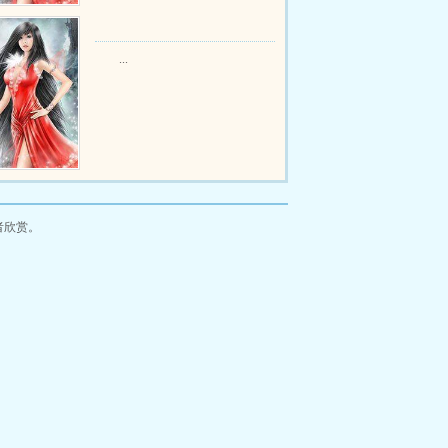
...
者欣赏。