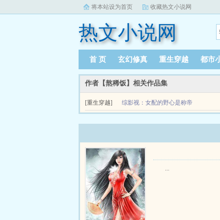
将本站设为首页
收藏热文小说网
热文小说网
首 页
玄幻修真
重生穿越
都市
作者【熬稀饭】相关作品集
[重生穿越]
综影视：女配的野心是称帝
...