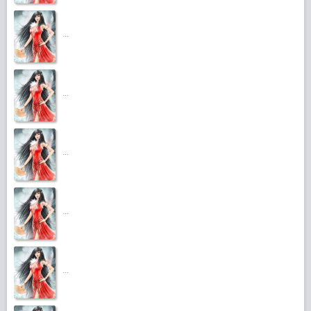
...
...
...
...
...