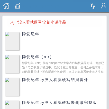
搜 索
“没人看就硬写”全部小说作品
悖爱纪年
...
悖爱纪年（ntr）
悖爱纪年（ntr）简介emspemsp大学表白墙校花苏念瑶，竟然已
婚！老公就在学校当中。既然名花已然有主，但何众多追求者，
却仍前赴后继？苏念瑶老公救命啊，本以为能靠系统走向人生巅
峰，结果竟是个绿帽系统。它...
悖爱纪年by没人看就硬写结局番外
...
悖爱纪年by没人看就硬写未删减完整版
...