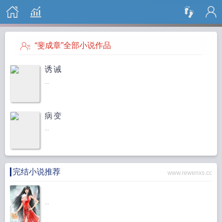
搜 索
“斐成章”全部小说作品
诱诫
...
病变
...
完结小说推荐
www.rewenxs.cc
...