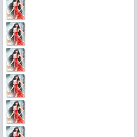
...
...
...
...
...
...