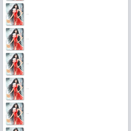
...
...
...
...
...